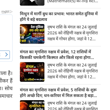
(Mathematics) की तरह सटीक,
अकाट्य और संदेह से परे बनाया
जाए। वे एक ऐसा सार्वभौमिक सत्य
मिथुन में मार्गी बुध का प्रभाव: भारत समेत दुनिया में
खोजना चाहते थे, जिस पर कोई भी
होंगे ये बड़े बदलाव
प्रश्नचिह्न न लगा सके। इसी विचार ने
वृषभ राशि के मंगल का 24 जुलाई
बुद्धिवाद (Rationalism) की नींव
2026 को रोहिणी नक्षत्र से मृगशिरा
रखी। आइए, देकार्त के इस अद्भुत
नक्षत्र में गोचर होगा, जहां वे 12
दार्शनिक चिंतन के 4 प्रमुख स्तंभों को
अगस्त तक रहेंगे। ज्योतिष की दुनिया
गहराई से समझते हैं।
में एक बड़ा हलचल भरा मोड़ आ चुका
मंगल का मृगशिरा नक्षत्र में प्रवेश, 12 राशियों में
है- बुध ग्रह अपनी ही प्रिय राशि मिथुन
किसकी चमकेगी किस्मत और किसे रहना होगा
में सीधे (मार्गी) चलने लगे हैं। अब जब
सावधान?
वृषभ राशि के मंगल का 24 जुलाई
बुद्धि और संवाद का कारक ग्रह सीधी
2026 को रोहिणी नक्षत्र से मृगशिरा
ाला है।
चाल चलेगा, तो जाहिर है आपकी
नक्षत्र में गोचर होगा, जहां वे 12
सोच, बातचीत और फैसलों की रफ्तार
ीकर हैं
अगस्त तक रहेंगे। मंगल के इस नक्षत्र
भी बदल जाएगी।
ा। सोच
परिवर्तन के चलते मेष से लेकर मीन
मंगल का मृगशिरा नक्षत्र में प्रवेश, 5 राशियों के शुरू
तक किन राशियों के लिए शुभ और
समाचार
होंगे अच्छे दिन; धन-करियर में मिल सकता है बड़ा
किनके लिए है अशुभ। ज्योतिष शास्त्र
लाभ
वृषभ राशि के मंगल का 24 जुलाई
में मंगल को ऊर्जा, साहस, पराक्रम
2026 को रोहिणी नक्षत्र से मृगशिरा