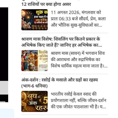
अनुसार, किसी भी शुभ कार्य को सही
12 राशियों पर क्या होगा असर
मुहूर्त में करने से सफलता की
11 अगस्त 2026, मंगलवार को
संभावना बढ़ जाती है। 'वेबदुनिया'
प्रातः 06:33 बजे सौंदर्य, प्रेम, कला
आपके लिए लेकर आया है 08
और भौतिक सुख-सुविधाओं का
अगस्‍त, 2026 का विशेष पंचांग और
कारक ग्रह 'शुक्र' उत्तराफाल्गुनी नक्षत्र
शुभ-अशुभ मुहूर्त।
के चतुर्थ पद से निकलकर हस्त नक्षत्र
श्रावण मास विशेष: शिवलिंग पर कितने प्रकार के
के प्रथम पद में प्रवेश करेगा। हस्त
अभिषेक किए जाते हैं? जानिए हर अभिषेक का
नक्षत्र के स्वामी चंद्रमा हैं, जो मन और
महत्व
श्रावण मास (सावन) में भगवान शिव
भावनाओं का प्रतिनिधित्व करते हैं।
की आराधना और रुद्राभिषेक का
सौंदर्य के कारक शुक्र का चंद्रमा के
विशेष धार्मिक महत्व माना जाता है।
नक्षत्र में प्रवेश सभी 12 राशियों के
शास्त्रों और पुराणों के अनुसार,
जीवन में रचनात्मकता, आर्थिक
अलग-अलग द्रव्यों (सामग्रियों) से
अंक-दर्शन : रसोई के मसाले और ग्रहों का रहस्य
स्थिति और व्यक्तिगत संबंधों पर
किए गए अभिषेक से अलग-अलग
(भाग-6 धनिया)
गहरा प्रभाव डालेगा।
प्रकार के फल प्राप्त होते हैं। भगवान
भारतीय रसोई केवल स्वाद की
शिव को "अभिषेक प्रिय" माना गया
प्रयोगशाला नहीं, बल्कि जीवन-दर्शन
है। यहाँ मुख्य प्रकार के शिव-अभिषेक
की एक जीवंत पाठशाला भी है। यहां
और उनके महत्व की पूरी जानकारी दी
प्रत्येक मसाला अपने भीतर केवल
गई है।