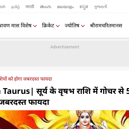
ish
தமிழ்
मराठी
తెలుగు
മലയാളം
ಕನ್ನಡ
ગુજરાતી
श्रावण मास विशेष
क्रिकेट
ज्योतिष
श्रीरामचरितमानस
 राशियों को होगा जबरदस्त फायदा
Taurus| सूर्य के वृषभ राशि में गोचर से 
ा जबरदस्त फायदा