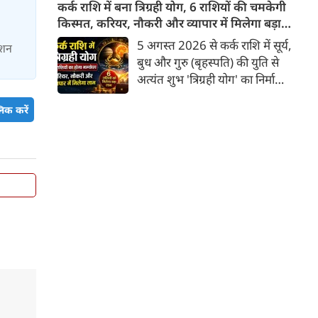
सुगंध या औषधीय गुण ही नहीं, बल्कि
कर्क राशि में बना त्रिग्रही योग, 6 राशियों की चमकेगी
एक सांस्कृतिक संकेत भी समेटे रहता
किस्मत, करियर, नौकरी और व्यापार में मिलेगा बड़ा
है। यदि हल्दी स्थिरता का बोध कराती
लाभ
5 अगस्त 2026 से कर्क राशि में सूर्य,
ाशन
है, लाल मिर्च ऊर्जा का प्रतीक बनती
बुध और गुरु (बृहस्पति) की युति से
है और तेजपत्ता अदृश्य प्रभावों की
अत्यंत शुभ 'त्रिग्रही योग' का निर्माण
ओर संकेत करता है, तो धनिया प्रकृति
हुआ है जो 17 अगस्त तक रहेगा।
की उस सहज बुद्धिमत्ता का
िक करें
ज्योतिष शास्त्र में कर्क राशि में इन
प्रतिनिधित्व करता है जो बिना शोर
तीन प्रमुख ग्रहों का एक साथ आना
किए जीवन में संतुलन स्थापित करती
बहुत ही दुर्लभ और फलदायी माना
है।
जाता है, क्योंकि यहाँ गुरु उच्च के
होते हैं तथा सूर्य-बुध के मिलने से
'बुधादित्य राजयोग' का निर्माण भी
होता है। इस त्रिग्रही योग के प्रभाव से
6 राशियों की किस्मत चमकने वाली है
और उन्हें करियर, नौकरी तथा व्यापार
में अभूतपूर्व लाभ मिलने के संकेत हैं।
आइए जानते हैं वे भाग्यशाली राशियां
कौन-सी हैं।