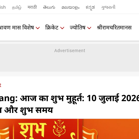
ish
தமிழ்
मराठी
తెలుగు
മലയാളം
ಕನ್ನಡ
ગુજરાતી
श्रावण मास विशेष
क्रिकेट
ज्योतिष
श्रीरामचरितमानस
t
g: आज का शुभ मुहूर्त: 10 जुलाई 202
चांग और शुभ समय