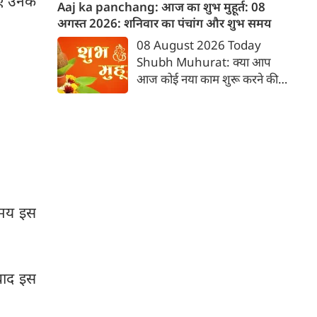
ए उनके
स्थिति बन सकती है, इसलिए वाणी
Aaj ka panchang: आज का शुभ मुहूर्त: 08
और व्यवहार दोनों में संतुलन बनाए
अगस्‍त 2026: शनिवार का पंचांग और शुभ समय
रखें। क्रोध अथवा आवेश में लिया गया
08 August 2026 Today
निर्णय आपके लिए असुविधा का
Shubh Muhurat: क्या आप
कारण बन सकता है। किसी भी प्रकार
आज कोई नया काम शुरू करने की
का निवेश पूरी जानकारी के बाद ही
सोच रहे हैं? या कोई महत्वपूर्ण निर्णय
करें। स्वास्थ्य की उपेक्षा न करें तथा
लेने वाले हैं? ज्योतिष और पंचांग के
दाम्पत्य जीवन में अनावश्यक तर्क-
अनुसार, किसी भी शुभ कार्य को सही
वितर्क से बचें। आदित्य हृदय स्तोत्र का
मुहूर्त में करने से सफलता की
श्रद्धापूर्वक पाठ करें।
संभावना बढ़ जाती है। 'वेबदुनिया'
आपके लिए लेकर आया है 08
अगस्‍त, 2026 का विशेष पंचांग और
समय इस
शुभ-अशुभ मुहूर्त।
बाद इस