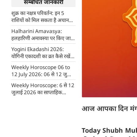
सम्बंधित जानकारी
शुक्र का नक्षत्र परिवर्तन: इन 5
राशियों को मिल सकता है अचानक
धन लाभ और करियर में तरक्की
Halharini Amavasya:
हलहारिणी अमावस्या पर किए जाने
वाले पितृ दोष निवारण के 10 विशेष
Yogini Ekadashi 2026:
उपाय
योगिनी एकादशी का व्रत कैसे रखें
और जानिए मुहूर्त, पूजा विधि एवं
Weekly Horoscope 06 to
पारण का समय
12 July 2026: 06 से 12 जुलाई
तक कैसा रहेगा आपका सप्ताह?
Weekly Horoscope: 6 से 12
शॉर्ट में पढ़ें साप्ताहिक राशिफल
जुलाई 2026 का साप्ताहिक
राशिफल, जानें किस राशि की
चमकेगी किस्मत
आज आपका दिन मंग
Today Shubh Muh