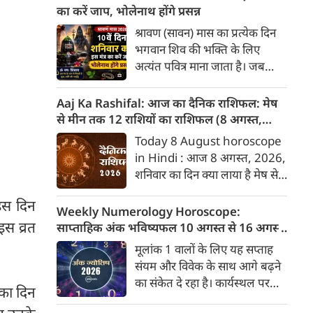
बारे में जानकारी देगा जिनका उस
का करें जाप, भोलेनाथ होंगे प्रसन्न
दिनांक को जन्मदिन होगा। पेश है
श्रावण (सावन) मास का प्रत्येक दिन
दिनांक 8 को जन्मे व्यक्तियों के बारे
भगवान शिव की भक्ति के लिए
में जानकारी :
अत्यंत पवित्र माना जाता है। जब
सावन मास का 10वां दिन शनिवार को
पड़ता है, तो यह एक अद्भुत और
Aaj Ka Rashifal: आज का दैनिक राशिफल: मेष
दुर्लभ संयोग निर्मित करता है।
से मीन तक 12 राशियों का राशिफल (8 अगस्‍त,
शनिवार का दिन भगवान शिव के परम
2026)
Today 8 August horoscope
भक्त और न्याय के देवता शनिदेव को
in Hindi : आज 8 अगस्‍त, 2026,
समर्पित होता है। मान्यता है कि जो
शनिवार का दिन क्या लाया है मेष से
भक्त शनिवार के दिन सावन में
लेकर मीन राशि के लिए, यहां जानें
भगवान शिव की आराधना करते हैं,
इस दिन
डेली होरोस्कोप के अनुसार वेबदुनिया
Weekly Numerology Horoscope:
उन पर महादेव के साथ-साथ शनिदेव
पर दैनिक राशिफल के बारे में एकदम
इस व्रत
साप्ताहिक अंक भविष्यफल 10 अगस्त से 16 अगस्त
की विशेष कृपा भी बरसती है और
सटीक जानकारी...
2026): जानें आपके मूलांक का सटीक राशिफल
मूलांक 1 वालों के लिए यह सप्ताह
शनि दोष (साढ़े साती या ढैय्या) के
संयम और विवेक के साथ आगे बढ़ने
प्रभाव शांत होते हैं।
का संकेत दे रहा है। कार्यस्थल पर
 का दिन
वरिष्ठ अधिकारियों के साथ मतभेद की