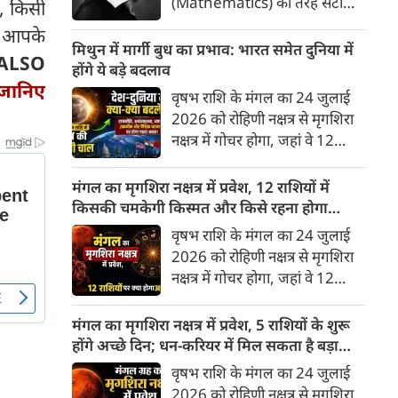
(Mathematics) की तरह सटीक,
र, किसी
अकाट्य और संदेह से परे बनाया
ा' आपके
जाए। वे एक ऐसा सार्वभौमिक सत्य
मिथुन में मार्गी बुध का प्रभाव: भारत समेत दुनिया में
ALSO
खोजना चाहते थे, जिस पर कोई भी
होंगे ये बड़े बदलाव
प्रश्नचिह्न न लगा सके। इसी विचार ने
 जानिए
वृषभ राशि के मंगल का 24 जुलाई
बुद्धिवाद (Rationalism) की नींव
2026 को रोहिणी नक्षत्र से मृगशिरा
रखी। आइए, देकार्त के इस अद्भुत
नक्षत्र में गोचर होगा, जहां वे 12
दार्शनिक चिंतन के 4 प्रमुख स्तंभों को
अगस्त तक रहेंगे। ज्योतिष की दुनिया
गहराई से समझते हैं।
में एक बड़ा हलचल भरा मोड़ आ चुका
मंगल का मृगशिरा नक्षत्र में प्रवेश, 12 राशियों में
है- बुध ग्रह अपनी ही प्रिय राशि मिथुन
किसकी चमकेगी किस्मत और किसे रहना होगा
में सीधे (मार्गी) चलने लगे हैं। अब जब
सावधान?
वृषभ राशि के मंगल का 24 जुलाई
बुद्धि और संवाद का कारक ग्रह सीधी
2026 को रोहिणी नक्षत्र से मृगशिरा
चाल चलेगा, तो जाहिर है आपकी
नक्षत्र में गोचर होगा, जहां वे 12
सोच, बातचीत और फैसलों की रफ्तार
अगस्त तक रहेंगे। मंगल के इस नक्षत्र
भी बदल जाएगी।
परिवर्तन के चलते मेष से लेकर मीन
मंगल का मृगशिरा नक्षत्र में प्रवेश, 5 राशियों के शुरू
तक किन राशियों के लिए शुभ और
होंगे अच्छे दिन; धन-करियर में मिल सकता है बड़ा
किनके लिए है अशुभ। ज्योतिष शास्त्र
लाभ
वृषभ राशि के मंगल का 24 जुलाई
में मंगल को ऊर्जा, साहस, पराक्रम
2026 को रोहिणी नक्षत्र से मृगशिरा