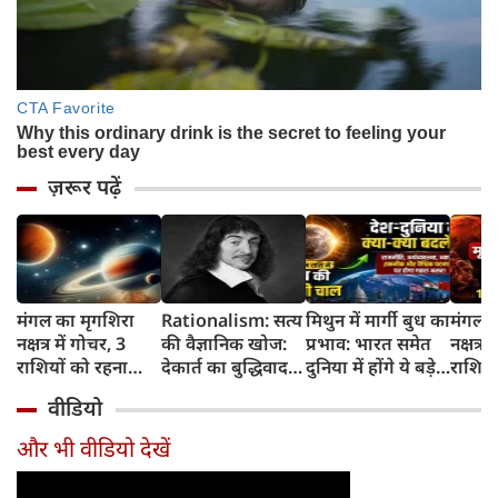
ज़रूर पढ़ें
मंगल का मृगशिरा
Rationalism: सत्य
मिथुन में मार्गी बुध का
मंगल क
नक्षत्र में गोचर, 3
की वैज्ञानिक खोज:
प्रभाव: भारत समेत
नक्षत्र म
राशियों को रहना
देकार्त का बुद्धिवाद
दुनिया में होंगे ये बड़े
राशियो
होगा 12 अगस्त तक
और आधुनिक दर्शन
बदलाव
चमकेग
वीडियो
सावधान
का जन्म
किसे र
सावधा
और भी वीडियो देखें