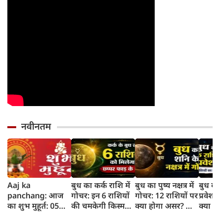
नवीनतम
Aaj ka
बुध का कर्क राशि में
बुध का पुष्य नक्षत्र में
बुध का 
panchang: आज
गोचर: इन 6 राशियों
गोचर: 12 राशियों पर
प्रवेश:
का शुभ मुहूर्त: 05
की चमकेगी किस्मत,
क्या होगा असर? जानें
क्या ह
अगस्‍त 2026: बुधवार
मिलेगा बड़ा धन लाभ
किसकी चमकेगी
किसकी