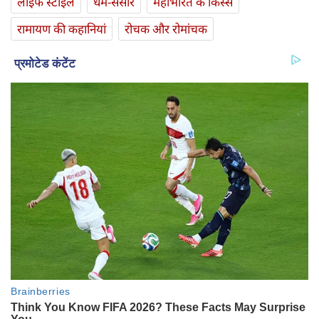
लाइफ स्‍टाइल
धर्म-संसार
महाभारत के किस्से
रामायण की कहानियां
रोचक और रोमांचक