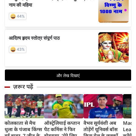
ज़रूर पढ़ें
कोलकाता से मैच
ऑस्ट्रेलियाई कप्तान
वैभव सूर्यवंशी अब
Madh
धुला के पंजाब किंग्स
पैट कमिंस ने फिर
तोड़ेंगें यूनिवर्स बॉस
Leagu
हुई बाहर, 7 जीत के
दोहराया, 'मेरे लिए
क्रिस गेल के छक्कों
करेंगे