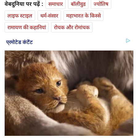
वेबदुनिया पर पढ़ें :
समाचार
बॉलीवुड
ज्योतिष
लाइफ स्‍टाइल
धर्म-संसार
महाभारत के किस्से
रामायण की कहानियां
रोचक और रोमांचक