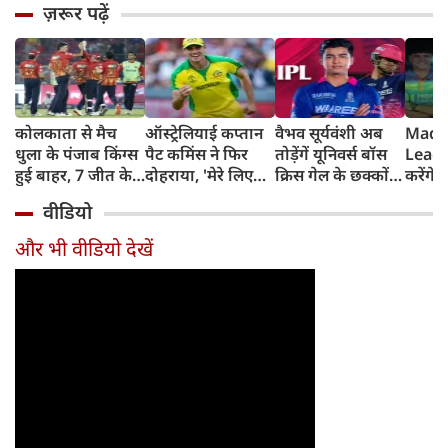
ज़रूर पढ़ें
कोलकाता से मैच
ऑस्ट्रेलियाई कप्तान
वैभव सूर्यवंशी अब
Madh
धुला के पंजाब किंग्स
पैट कमिंस ने फिर
तोड़ेंगें यूनिवर्स बॉस
Leagu
हुई बाहर, 7 जीत के
दोहराया, 'मेरे लिए
क्रिस गेल के छक्कों
करेंगे
बाद 6 हार
देश पहले IPL बाद में'
का रिकॉर्ड
शामिल 
वीडियो
टीम में
और भी वीडियो देखें