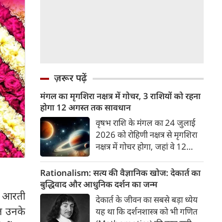
ज़रूर पढ़ें
मंगल का मृगशिरा नक्षत्र में गोचर, 3 राशियों को रहना
होगा 12 अगस्त तक सावधान
वृषभ राशि के मंगल का 24 जुलाई
2026 को रोहिणी नक्षत्र से मृगशिरा
नक्षत्र में गोचर होगा, जहां वे 12
अगस्त तक रहेंगे। मंगल के इस नक्षत्र
परिवर्तन के चलते 3 राशि के लोगों
Rationalism: सत्य की वैज्ञानिक खोज: देकार्त का
को 12 अगस्त तक रहना होगा
बुद्धिवाद और आधुनिक दर्शन का जन्म
सावधान। चलिए जानते हैं कि किन
ी आरती
देकार्त के जीवन का सबसे बड़ा ध्येय
राशि 3 राशियों को रहना होगा
ल उनके
यह था कि दर्शनशास्त्र को भी गणित
सावधान।