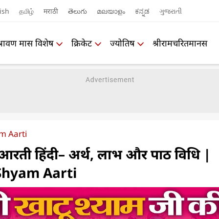
ish
தமிழ்
मराठी
తెలుగు
മലയാളം
ಕನ್ನಡ
ગુજરાતી
श्रावण मास विशेष
क्रिकेट
ज्योतिष
श्रीरामचरितमानस
m Aarti
 आरती हिंदी– अर्थ, लाभ और पाठ विधि |
Shyam Aarti