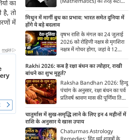
(Mathematics) की तरह सटीक,
ियों का
अकाट्य और संदेह से परे बनाया
 है, तो
जाए। वे एक ऐसा सार्वभौमिक सत्य
मिथुन में मार्गी बुध का प्रभाव: भारत समेत दुनिया में
णों में
खोजना चाहते थे, जिस पर कोई भी
होंगे ये बड़े बदलाव
प्रश्नचिह्न न लगा सके। इसी विचार ने
वृषभ राशि के मंगल का 24 जुलाई
बुद्धिवाद (Rationalism) की नींव
2026 को रोहिणी नक्षत्र से मृगशिरा
रखी। आइए, देकार्त के इस अद्भुत
नक्षत्र में गोचर होगा, जहां वे 12
दार्शनिक चिंतन के 4 प्रमुख स्तंभों को
अगस्त तक रहेंगे। ज्योतिष की दुनिया
गहराई से समझते हैं।
में एक बड़ा हलचल भरा मोड़ आ चुका
Rakhi 2026: कब है रक्षा बंधन का त्योहार, राखी
है- बुध ग्रह अपनी ही प्रिय राशि मिथुन
बांधने का शुभ मुहूर्त?
में सीधे (मार्गी) चलने लगे हैं। अब जब
Raksha Bandhan 2026: हिन्दू
बुद्धि और संवाद का कारक ग्रह सीधी
पंचांग के अनुसार, रक्षा बंधन का पर्व
चाल चलेगा, तो जाहिर है आपकी
प्रतिवर्ष श्रावण मास की पूर्णिमा तिथि
सोच, बातचीत और फैसलों की रफ्तार
को मनाया जाता है। भारतीय संस्कृति
भी बदल जाएगी।
में इसे मिठास और खुशियों का उत्सव
चातुर्मास में सुख-समृद्धि लाने के लिए इन 4 महीनों में
माना गया है। यह भाई-बहन के प्रेम
राशि के अनुसार ये खास उपाय
का पावन पर्व है। यहां जानें रक्षा बंधन
Chaturmas Astrology
2026 कब है? जानें रक्षा बंधन
Remedies: हिंदू धर्म शास्त्रों के