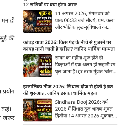
अनुसार, किसी भी शुभ कार्य को सही
12 राशियों पर क्या होगा असर
मुहूर्त में करने से सफलता की
11 अगस्त 2026, मंगलवार को
संभावना बढ़ जाती है। 'वेबदुनिया'
र मन ही
प्रातः 06:33 बजे सौंदर्य, प्रेम, कला
आपके लिए लेकर आया है 08
और भौतिक सुख-सुविधाओं का
अगस्‍त, 2026 का विशेष पंचांग और
कारक ग्रह 'शुक्र' उत्तराफाल्गुनी नक्षत्र
 सुई की
शुभ-अशुभ मुहूर्त।
के चतुर्थ पद से निकलकर हस्त नक्षत्र
कांवड़ यात्रा 2026: किस पेड़ के नीचे से गुजरने पर
के प्रथम पद में प्रवेश करेगा। हस्त
कांवड़ मानी जाती है खंडित? जानिए धार्मिक मान्यता
नक्षत्र के स्वामी चंद्रमा हैं, जो मन और
सावन का महीना शुरू होते ही
भावनाओं का प्रतिनिधित्व करते हैं।
फिज़ाओं में एक अलग ही रूहानी रंग
सौंदर्य के कारक शुक्र का चंद्रमा के
घुल जाता है। हर तरफ गूँजते 'बोल
नक्षत्र में प्रवेश सभी 12 राशियों के
बम' के जयकारे और भगवा रंग में रंगे
जीवन में रचनात्मकता, आर्थिक
श्रद्धालुओं का सैलाब इस बात की
हरतालिका तीज 2026: सिंधारा दोज से होती है व्रत
स्थिति और व्यक्तिगत संबंधों पर
 प्रयोग
गवाही देता है कि कांवड़ यात्रा महज़
की शुरुआत, जानिए इसका धार्मिक महत्व
गहरा प्रभाव डालेगा।
एक सफ़र नहीं, बल्कि महादेव के प्रति
Sindhara Dooj 2026: वर्ष
अटूट आस्था का इम्तिहान है। मीलों
कहें।
2026 में सिंधारा दूज श्रावण शुक्ल
पैदल चलकर पवित्र नदियों का जल
द्वितीया 14 अगस्त 2026 शुक्रवार
ा जरूर
शिव धाम तक पहुँचाना जितना कठिन
को है। यह पर्व हरियाली तीज से ठीक
है, उतना ही कड़ा है इस यात्रा के