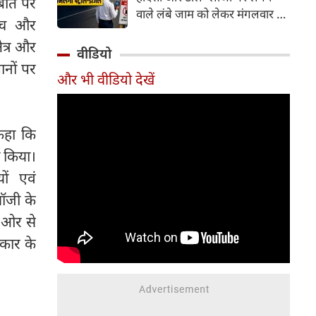
 बात पर
वाले लंबे जाम को लेकर मंगलवार को
ुंच और
गंभीर चिंता जताई। कोर्ट ने केंद्र
ेत्र और
सरकार को चुनिंदा राष्ट्रीय राजमार्गों
वीडियो
पर पायलट प्रोजेक्ट शुरू करने का
नों पर
और भी वीडियो देखें
निर्देश दिया है। इसके तहत पारंपरिक
टोल प्लाजा की जगह Automatic
Number Plate Recognition
(ANPR) जैसी तकनीक आधारित
कहा कि
ऑटोमैटिक व्हीकल डिटेक्शन सिस्टम
ा किया।
लागू करने की योजना है, जिससे
ों एवं
वाहनों को टोल भुगतान के लिए
ॉजी के
रुकना न पड़े।
ी ओर से
रकार के