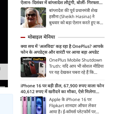
यह टक्कर करीब 8,700 किलोमीटर
ऐलान- दिसंबर में बांग्लादेश लौटूंगी, बोलीं- गिरफ्तारी
प्रति घंटे की रफ्तार से हुई।
या मौत का भी डर नहीं, भारत ने कार्यक्रम से क्यों
बांग्लादेश की पूर्व प्रधानमंत्री शेख
बनाई दूरी
हसीना (Sheikh Hasina) ने
बुधवार को बड़ा ऐलान करते हुए कहा
कि वे दिसंबर 2026 में अपने देश
लौटना चाहती हैं। नई दिल्ली से अपने
मोबाइल मेनिया
पहले वर्चुअल मीडिया संबोधन में
क्या सच में 'अलविदा' कह रहा है OnePlus? आपके
हसीना ने कहा कि उन्हें पता है कि
फोन के अपडेट्स और वारंटी पर आया बड़ा अपडेट
वापसी पर गिरफ्तारी, जेल या जान
को खतरा हो सकता है, लेकिन वह इन
OnePlus Mobile Shutdown
आशंकाओं के कारण अपने लोगों से
Truth: यदि आप भी सोशल मीडिया
M
दूर नहीं रह सकतीं।
पर यह देखकर घबरा रहे हैं कि
"OnePlus मोबाइल बंद हो रहा है",
तो थोड़ा ठहरिए! टेक वर्ल्ड में किसी
iPhone 16 पर बड़ी डील, 67,900 रुपए वाला फोन
समय 'फ्लैगशिप किलर' के नाम से
40,612 रुपए में खरीदने का मौका, ऐसे मिलेगा
मशहूर इस ब्रांड को लेकर इंटरनेट पर
डिस्काउंट
Apple के iPhone 16 पर
लगातार कयासबाजी का दौर जारी है।
Flipkart शानदार ऑफर लेकर
आया है। ई-कॉमर्स प्लेटफॉर्म पर