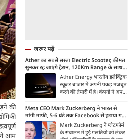
जरूर पढ़ें
Ather का सबसे सस्ता Electric Scooter, कीमत
सुनकर रह जाएंगे हैरान, 120Km Range के साथ
आएगा Konarc
Ather Energy भारतीय इलेक्ट्रिक
स्कूटर बाजार में अपनी पकड़ मजबूत
करने की तैयारी में है। कंपनी ने अपने
नए EL Platform आधारित फैमिली
़ने की
इलेक्ट्रिक स्कूटर का पहला वीडियो
Meta CEO Mark Zuckerberg ने भारत से
टीजर जारी कर दिया है। इस नए
मांगी माफी, 5-6 घंटे तक Facebook से हटाया गया
द्योगिकी
इलेक्ट्रिक स्कूटर का नाम Ather
था PM Modi का वीडियो
Mark Zuckerberg ने प्लेटफॉर्म
वपूर्ण
Konarc बताया गया है। कंपनी इसे
के संचालन में हुई गलतियों को लेकर
ी ने आम
29 अगस्त 2026 को होने वाले