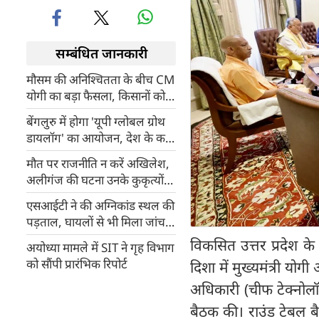
सम्बंधित जानकारी
मौसम की अनिश्चितता के बीच CM
योगी का बड़ा फैसला, किसानों को
हर सुविधा समय पर देने के निर्देश
बेंगलुरु में होगा 'यूपी ग्लोबल ग्रोथ
डायलॉग' का आयोजन, देश के कई
दिग्गज उद्योगपति होंगे शामिल
मौत पर राजनीति न करें अखिलेश,
अलीगंज की घटना उनके कुकृत्यों
का नतीजा : ब्रजेश पाठक
एसआईटी ने की अग्निकांड स्थल की
पड़ताल, घायलों से भी मिला जांच
दल
विकसित उत्तर प्रदेश क
अयोध्या मामले में SIT ने गृह विभाग
को सौंपी प्रारंभिक रिपोर्ट
दिशा में मुख्यमंत्री योगी
अधिकारी (चीफ टेक्नो
बैठक की। राउंड टेबल ब