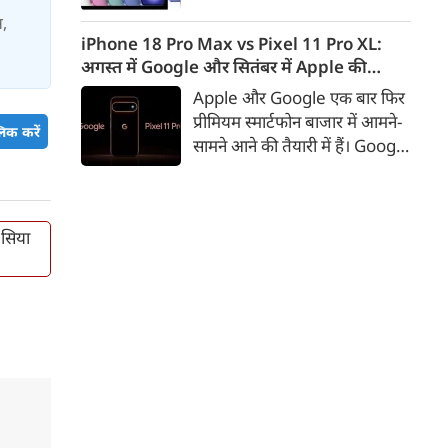
iPhone 16 के 128GB मॉडल की
स,
कीमत सीधे डिस्काउंट के बाद
iPhone 18 Pro Max vs Pixel 11 Pro XL:
67,900 रुपए हो गई है। वहीं, अगर
अगस्त में Google और सितंबर में Apple की
ग्राहक एक्सचेंज ऑफर और चुनिंदा
टक्कर, जानें कौन होगा सबसे दमदार?
Apple और Google एक बार फिर
बैंक कार्ड के डिस्काउंट का फायदा
प्रीमियम स्मार्टफोन बाजार में आमने-
िक करें
उठाते हैं, तो इस फोन को प्रभावी तौर
सामने आने की तैयारी में हैं। Google
पर सिर्फ 40,612 रुप में खरीदा जा
का नया Pixel 11 Pro XL अगस्त
सकता है।
में लॉन्च होने की उम्मीद है, जबकि
Apple सितंबर में iPhone 18
 सिया
Pro Max पेश कर सकता है। दोनों
फोन में इस बार बड़े डिजाइन बदलाव
के बजाय हार्डवेयर और सॉफ्टवेयर में
कई अहम अपग्रेड देखने को मिल
सकते हैं।