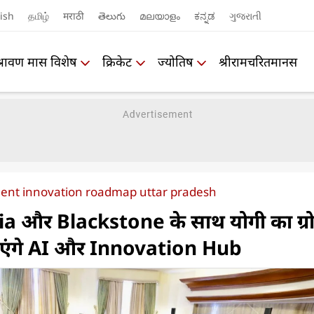
ish
தமிழ்
मराठी
తెలుగు
മലയാളം
ಕನ್ನಡ
ગુજરાતી
श्रावण मास विशेष
क्रिकेट
ज्योतिष
श्रीरामचरितमानस
ment innovation roadmap uttar pradesh
a और Blackstone के साथ योगी का ग्र
 बनाएंगे AI और Innovation Hub