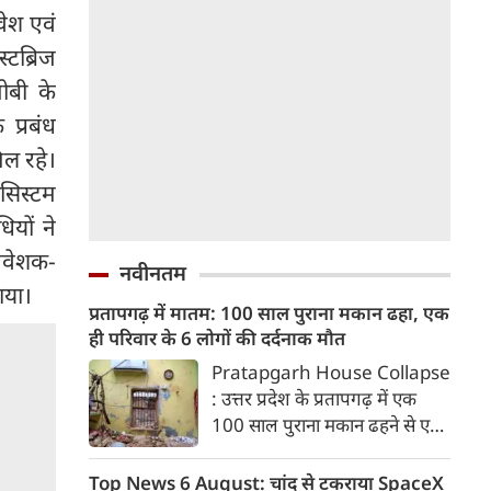
वेश एवं
्टब्रिज
मोबी के
 प्रबंध
िल रहे।
ोसिस्टम
ियों ने
निवेशक-
नवीनतम
ाया।
प्रतापगढ़ में मातम: 100 साल पुराना मकान ढहा, एक
ही परिवार के 6 लोगों की दर्दनाक मौत
Pratapgarh House Collapse
: उत्तर प्रदेश के प्रतापगढ़ में एक
100 साल पुराना मकान ढहने से एक
ही परिवार के 6 लोगों की मौत हो गई
जबकि एक अन्य घायल है। परिवार
Top News 6 August: चांद से टकराया SpaceX