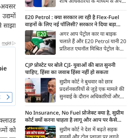
शीर्ष अधिकारियों के माध्यम से अपनी
Ather Annual Community
ए अवसर
माफी पहुंचाई। सूत्रों ने बताया कि
Day के दौरान भारतीय बाजार में पेश
द्यमों
बैठक के दौरान Meta ने यह भी
E20 Petrol : क्या सरकार ला रही है Flex-Fuel
करेगी।
स्वीकार किया कि कुछ खास तरह के
वाहनों के लिए नई पॉलिसी? सरकार ने दिया बड़ा
से साझा
कंटेंट को ज्यादा लोगों तक पहुंचाने के
अपडेट
अगर आप पेट्रोल कार या बाइक
लिए बड़ी रकम का भुगतान किया
चलाते हैं और E20 Petrol यानी 20
गया था। सूत्र के मुताबिक, Meta ने
प्रतिशत एथनॉल मिश्रित पेट्रोल के
गलती स्वीकार करते हुए माफी मांगी
इस्तेमाल को लेकर चिंतित हैं, तो
और इस पर अफसोस जताया।
आपके लिए बड़ी खबर है। भारी
CJP प्रोस्टेट पर बोले CJI- युवाओं की बात सुननी
उद्योग मंत्रालय ने स्पष्ट किया है कि
चाहिए, हिंसा का जवाब हिंसा नहीं हो सकता
20 प्रतिशत से अधिक एथनॉल
सुप्रीम कोर्ट ने बुधवार को छात्र
मिश्रित ईंधन पर चलने वाले Flex-
प्रदर्शनकारियों से जुड़े एक मामले की
Fuel वाहनों को बढ़ावा देने के लिए
सुनवाई के दौरान अधिकारियों और
सरकार ने अलग से कोई राष्ट्रीय नीति
सुरक्षा बलों से संयम बरतने की सलाह
नहीं बनाई है। मंत्रालय ने यह भी स्पष्ट
दी। कोर्ट ने कहा कि युवा छात्रों के
No Insurance, No Fuel प्रोजेक्ट क्या है, सुप्रीम
किया कि Flex-Fuel और Electric
विरोध प्रदर्शन के दौरान हिंसा रोकने के
 क्लाउड
कोर्ट क्यों करना चाहता है लागू और आप पर कैसे
Vehicles को प्रोत्साहित करने को
लिए अगर हिंसक तरीके अपनाए गए,
पड़ेगा असर
रमों को
सुप्रीम कोर्ट ने देश में बढ़ते सड़क
लेकर उसने फिलहाल कोई अलग
तो इससे स्थिति और बिगड़ सकती है।
हादसों और टोल प्लाजा पर लगने
अध्ययन नहीं कराया है।