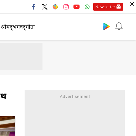
Newsletter
श्रीमद्‍भगवद्‍गीता
ोथ