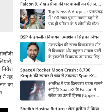
के सभी सात सदस्य एक ही कमरे में
Falcon 9, शेख हसीना की घर वापसी का ऐलान,
सो रहे थे और मलबे के नीचे दब गए।
MP में बस किराया बढ़ा
Top News 6 August : प्रतापगढ़
मरने वालों में एक दंपती, उनका बेटा,
में 100 साल पुराना मकान ढहने से
बहू और दो बच्चे शामिल हैं।
एक ही परिवार के 6 लोगों की मौत।
चांद से टकराया स्पेस एक्स का
फाल्कन 9। बांग्लादेश लौटेंगी शेख
BSP के इकलौते विधायक उमाशंकर सिंह का निधन
हसीना। मध्य प्रदेश में महंगा हुआ बस
उत्तरप्रदेश की रसड़ा विधानसभा सीट
का सफर। अमेरिकी राष्‍ट्रपति डोनाल्ड
से विधायक और बहुजन समाज पार्टी
्नोलॉजी
ट्रंप के हेलीकॉप्टर संचालन में चूक हो
के इकलौते विधायक उमाशंकर सिंह
गई। 6 अगस्त की बड़ी खबरें :
ियारों,
का निधन हो गया है। वे बलिया जिले
 निवेश
की रसड़ा विधानसभा सीट से विधायक
SpaceX Rocket Moon Crash : 8,700
थे। उमाशंकर सिंह पिछले कुछ समय
Kmph की रफ्तार से चांद से टकराया SpaceX
द ने यह
से गंभीर बीमारी से पीड़ित थे।
रॉकेट का हिस्सा, वैज्ञानिकों ने टेलीस्कोप से रखी
अंतरिक्ष में एक दिलचस्प घटना सामने
सृजन का
नजर, देखें Video
आई है। SpaceX के Falcon 9
ma
रॉकेट का ऊपरी हिस्सा (Upper
Stage) चांद की सतह से टकरा गया
है। वैज्ञानिकों के अनुमान के मुताबिक,
Sheikh Hasina Return : शेख हसीना ने किया