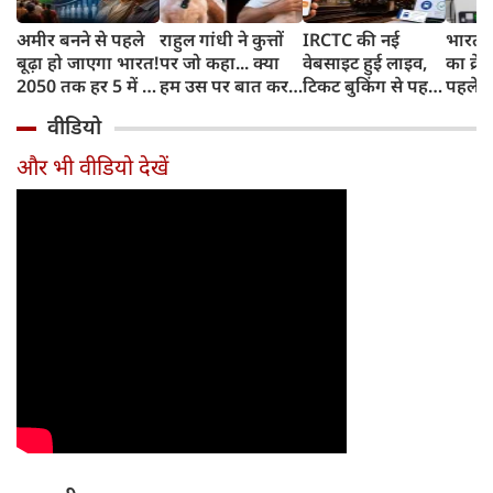
अमीर बनने से पहले
राहुल गांधी ने कुत्तों
IRCTC की नई
भारत म
बूढ़ा हो जाएगा भारत!
पर जो कहा... क्या
वेबसाइट हुई लाइव,
का क्रे
2050 तक हर 5 में 1
हम उस पर बात कर
टिकट बुकिंग से पहले
पहले जा
भारतीय होगा 60
सकते हैं?
करना होगा ये जरूरी
वाहनों 
वीडियो
साल से ज्यादा उम्र का
काम, जानें पूरा
और इन
तरीका
और भी वीडियो देखें