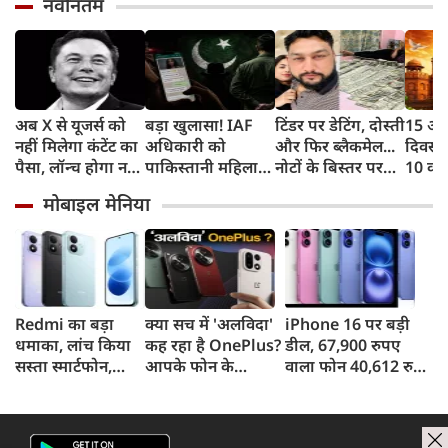
नवीनतम
अब X से यूजर्स को
बड़ा खुलासा! IAF
टिंडर पर डेटिंग, दोस्ती
15 अगस्
नहीं मिलेगा कंटेंट का
अधिकारी को
और फिर ब्लैकमेल...
दिवस प
पैसा, लॉन्‍च होगा नया
पाकिस्तानी महिला
नोटों के बिस्तर पर
10 का
प्रोग्राम और ये है नई
एजेंट ने बनाया
सोकर दिखाया शादी
के साथ
मोबाइल मेनिया
शर्त
हनीट्रैफ का शिकार,
का सपना, लूट लिए 6
आजादी
गिरफ्तार
करोड़ रुपए
Redmi का बड़ा
क्या सच में 'अलविदा'
iPhone 16 पर बड़ी
धमाका, लांच किया
कह रहा है OnePlus?
डील, 67,900 रुपए
सस्ता स्मार्टफोन,
आपके फोन के
वाला फोन 40,612 रुपए
8,000mAh बैटरी
अपडेट्स और वारंटी पर
में खरीदने का मौका, ऐसे
और 50MP कैमरा
आया बड़ा अपडेट
मिलेगा डिस्काउंट