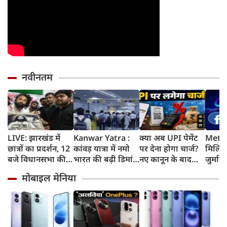
नवीनतम
LIVE: झारखंड में
Kanwar Yatra :
क्या अब UPI पेमेंट
Meta 
छात्रों का प्रदर्शन, 12
कांवड़ यात्रा में नमो
पर देना होगा चार्ज?
मिलिय
बजे विधानसभा की
भारत की बढ़ी डिमांड,
नए कानून के बाद
जुर्मान
ओर करेंगे मार्च
गाजियाबाद समेत
जानिए किसे लगेगा
मानसि
मोबाइल मेनिया
कई स्टेशनों पर 50%
शुल्क और किसे नहीं
कोर्ट 
तक बढ़ी यात्रियों की
संख्या