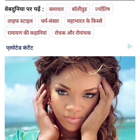
वेबदुनिया पर पढ़ें :
समाचार
बॉलीवुड
ज्योतिष
लाइफ स्‍टाइल
धर्म-संसार
महाभारत के किस्से
रामायण की कहानियां
रोचक और रोमांचक