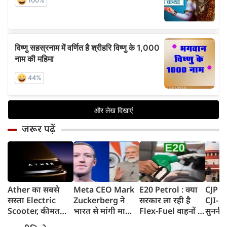
जरूर पढ़ें
Ather का सबसे
Meta CEO Mark
E20 Petrol : क्या
CJP प्र
सस्ता Electric
Zuckerberg ने
सरकार ला रही है
CJI- य
Scooter, कीमत
भारत से मांगी माफी,
Flex-Fuel वाहनों के
सुननी 
सुनकर रह जाएंगे
5-6 घंटे तक
लिए नई पॉलिसी?
का जवा