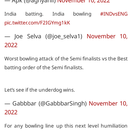
— Apk (@agnyanii)
November 10, 2022
India batting. India bowling
#INDvsENG
pic.twitter.com/F2IGYmg1kK
— Joe Selva (@joe_selva1)
November 10,
2022
Worst bowling attack of the Semi finalists vs the Best
batting order of the Semi finalists.
Let’s see if the underdog wins.
— Gabbbar (@GabbbarSingh)
November 10,
2022
For any bowling line up this next level humiliation