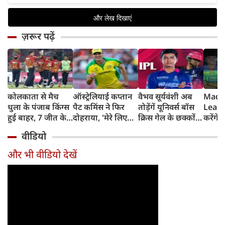
ज़रूर पढ़ें
कोलकाता से मैच
ऑस्ट्रेलियाई कप्तान
वैभव सूर्यवंशी अब
Madh
धुला के पंजाब किंग्स
पैट कमिंस ने फिर
तोड़ेंगें यूनिवर्स बॉस
Leagu
हुई बाहर, 7 जीत के
दोहराया, 'मेरे लिए
क्रिस गेल के छक्कों
करेंगे
बाद 6 हार
देश पहले IPL बाद में'
का रिकॉर्ड
शामिल 
वीडियो
टीम में
और भी वीडियो देखें