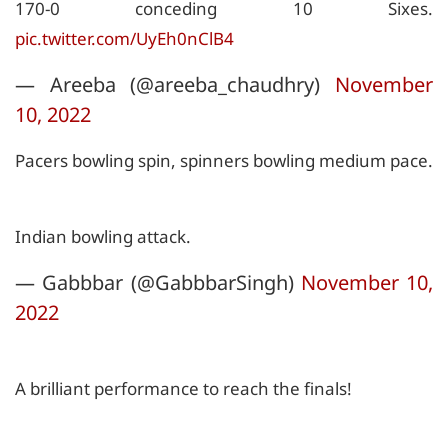
170-0 conceding 10 Sixes.
pic.twitter.com/UyEh0nClB4
— Areeba (@areeba_chaudhry)
November
10, 2022
Pacers bowling spin, spinners bowling medium pace.
Indian bowling attack.
— Gabbbar (@GabbbarSingh)
November 10,
2022
A brilliant performance to reach the finals!