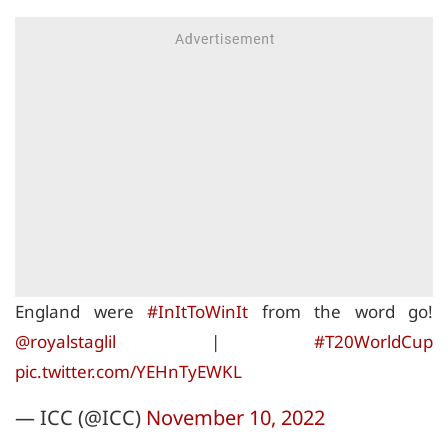
England were
#InItToWinIt
from the word go!
@royalstaglil
|
#T20WorldCup
pic.twitter.com/YEHnTyEWKL
— ICC (@ICC)
November 10, 2022