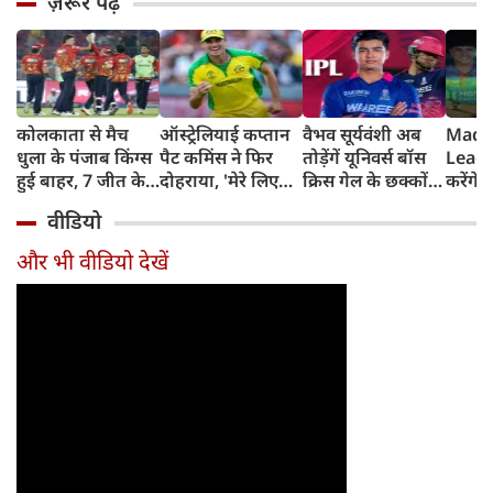
ज़रूर पढ़ें
कोलकाता से मैच
ऑस्ट्रेलियाई कप्तान
वैभव सूर्यवंशी अब
Madh
धुला के पंजाब किंग्स
पैट कमिंस ने फिर
तोड़ेंगें यूनिवर्स बॉस
Leagu
हुई बाहर, 7 जीत के
दोहराया, 'मेरे लिए
क्रिस गेल के छक्कों
करेंगे
बाद 6 हार
देश पहले IPL बाद में'
का रिकॉर्ड
शामिल 
वीडियो
टीम में
और भी वीडियो देखें