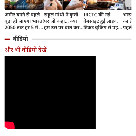
अमीर बनने से पहले
राहुल गांधी ने कुत्तों
IRCTC की नई
भारत म
बूढ़ा हो जाएगा भारत!
पर जो कहा... क्या
वेबसाइट हुई लाइव,
का क्रे
2050 तक हर 5 में 1
हम उस पर बात कर
टिकट बुकिंग से पहले
पहले जा
भारतीय होगा 60
सकते हैं?
करना होगा ये जरूरी
वाहनों 
वीडियो
साल से ज्यादा उम्र का
काम, जानें पूरा
और इन
तरीका
और भी वीडियो देखें