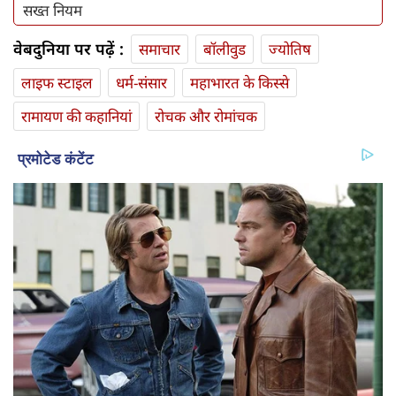
सख्‍त नियम
वेबदुनिया पर पढ़ें :
समाचार
बॉलीवुड
ज्योतिष
लाइफ स्‍टाइल
धर्म-संसार
महाभारत के किस्से
रामायण की कहानियां
रोचक और रोमांचक