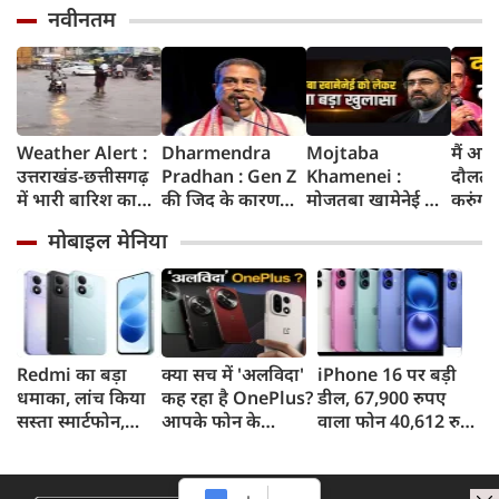
नवीनतम
Weather Alert :
Dharmendra
Mojtaba
मैं आज
उत्तराखंड-छत्तीसगढ़
Pradhan : Gen Z
Khamenei :
दौलत 
में भारी बारिश का
की जिद के कारण
मोजतबा खामेनेई की
करुंगा, 
ऑरेंज अलर्ट, दिल्ली
झेलनी पड़ी परेशानी,
किसी भी पल हो
फंसे हैं
मोबाइल मेनिया
में हल्की बारिश, जानें
ताकत को नहीं किया
सकती है मौत,
रील नशा
IMD का ताजा
जा सकता
इजराइली मीडिया के
गूंज में
अपडेट
नजरअंदाज, बोले पूर्व
दावे के बीच सामने
गांधी
शिक्षा मंत्री धर्मेंद्र
आया वीडियो, कैसी है
प्रधान
ईरान के सुप्रीम लीडर
की हालत
Redmi का बड़ा
क्या सच में 'अलविदा'
iPhone 16 पर बड़ी
धमाका, लांच किया
कह रहा है OnePlus?
डील, 67,900 रुपए
सस्ता स्मार्टफोन,
आपके फोन के
वाला फोन 40,612 रुपए
8,000mAh बैटरी
अपडेट्स और वारंटी पर
में खरीदने का मौका, ऐसे
और 50MP कैमरा
आया बड़ा अपडेट
मिलेगा डिस्काउंट