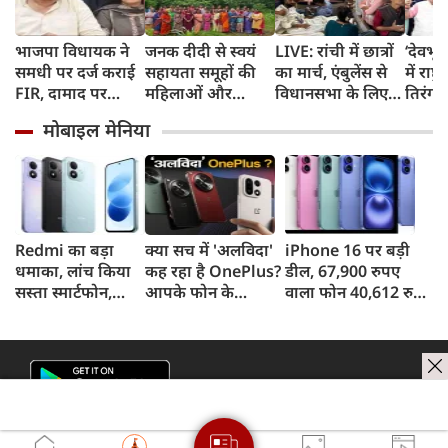
भाजपा विधायक ने
जनक दीदी से स्वयं
LIVE: रांची में छात्रों
‘देवभ
समधी पर दर्ज कराई
सहायता समूहों की
का मार्च, एंबुलेंस से
में राष्
FIR, दामाद पर
महिलाओं और
विधानसभा के लिए
तिरंगा य
लगाया 25 से ज्यादा
किशोरियों ने सीखे
निकले देवेंद्र महतो
CM धा
मोबाइल मेनिया
शादी करने का आरोप
सतत आजीविका एवं
पर्यावरण संरक्षण के
गुर
Redmi का बड़ा
क्या सच में 'अलविदा'
iPhone 16 पर बड़ी
धमाका, लांच किया
कह रहा है OnePlus?
डील, 67,900 रुपए
सस्ता स्मार्टफोन,
आपके फोन के
वाला फोन 40,612 रुपए
8,000mAh बैटरी
अपडेट्स और वारंटी पर
में खरीदने का मौका, ऐसे
और 50MP कैमरा
आया बड़ा अपडेट
मिलेगा डिस्काउंट