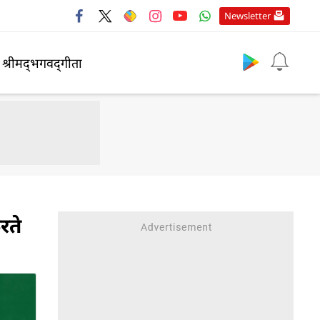
Newsletter
श्रीमद्‍भगवद्‍गीता
रते