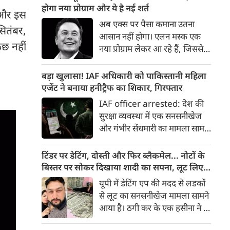
गरिमा, समावेशन के माध्यम से न्याय
होगा नया प्रोग्राम और ये है नई शर्त
ै और इस
पहुंचना है। न्याय, स्वतंत्रता और
अब एक्‍स पर पैसा कमाना उतना
सितंबर,
बंधुत्व को लोकतंत्र का आधार बनाया
आसान नहीं होगा। एलन मस्‍क एक
गया है। मध्यस्थता के माध्यम से छोटे-
ुछ नहीं
नया प्रोग्राम लेकर आ रहे हैं, जिससे
छोटे मामलों का निपटारा कर हम केस
यूजर्स को कंटेंट का पैसा नहीं मिल
पेंडेंसी जैसे गंभीर विषयों पर मंथन
सकेगा। इसके लिए बकायदा एक शर्त
बड़ा खुलासा! IAF अधिकारी को पाकिस्तानी महिला
कर रहे हैं। हमारे लिए न्याय की
रख दी गई है।
एजेंट ने बनाया हनीट्रैफ का शिकार, गिरफ्तार
अवधारणा पंच परमेश्नरों की परंपरा
IAF officer arrested: देश की
रही है, जिन्होंने कभी समझाइश
सुरक्षा व्यवस्था में एक सनसनीखेज
देकर, कभी समझौतों से विवादों को
और गंभीर सेंधमारी का मामला सामने
सहजता से सुलझाया है।
आया है। भारतीय वायुसेना (IAF) के
एक सेवारत अधिकारी को पाकिस्तानी
टिंडर पर डेटिंग, दोस्ती और फिर ब्लैकमेल... नोटों के
खुफिया एजेंसी (ISI) की महिला
बिस्तर पर सोकर दिखाया शादी का सपना, लूट लिए 6
एजेंट के मोहपाश (हनीट्रैप) में फंसकर
करोड़ रुपए
यूपी में डेटिंग एप की मदद से लडकों
गोपनीय सैन्य जानकारी साझा करने
से लूट का सनसनीखेज मामला सामने
के आरोप में पुलिस ने गिरफ्तार किया
आया है। ठगी कर के एक हसीना ने 6
है।
करोड़ रुपए लूट लिए। डेटिंग पर लोगों