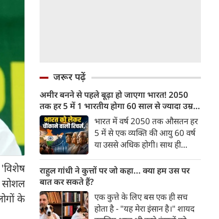
जरूर पढ़ें
अमीर बनने से पहले बूढ़ा हो जाएगा भारत! 2050
तक हर 5 में 1 भारतीय होगा 60 साल से ज्यादा उम्र
का
भारत में वर्ष 2050 तक औसतन हर
5 में से एक व्यक्ति की आयु 60 वर्ष
या उससे अधिक होगी। साथ ही
लगभग 10 में से 7 बुजुर्ग ग्रामीण
 'विशेष
भारत में रहेंगे। ‘ट्रांसफॉर्म रूरल
राहुल गांधी ने कुत्तों पर जो कहा... क्या हम उस पर
इंडिया’ (टीआरआई) की रिचर्स के
बात कर सकते हैं?
को सोशल
अनुसार भारत विकसित देशों के
एक कुत्ते के लिए बस एक ही सच
ोगों के
विपरीत समृद्ध बनने से पहले ही वृद्ध
होता है - "यह मेरा इंसान है।" शायद
होती आबादी वाले देश की श्रेणी में