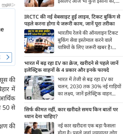
इसलिए आज भी कुत्ते इंसानों को,
पहुंच रहा है।
इंसानों से बेहतर समझते हैं। जब हम
भू-राजनीति से लेकर कृत्रिम
IRCTC की नई वेबसाइट हुई लाइव, टिकट बुकिंग से
बुद्धिमत्ता, जलवायु परिवर्तन से लेकर
पहले करना होगा ये जरूरी काम, जानें पूरा तरीका
क्रिकेट तक हर विषय पर बहस कर
भारतीय रेलवे की ऑनलाइन टिकट
सकते हैं, तो उस जीव पर भी एक
बुकिंग सेवा इस्तेमाल करने वाले
गंभीर चर्चा बनती है जिसने किसी भी
यात्रियों के लिए जरूरी खबर है।
सभ्यता से पहले इंसान का साथ चुना
IRCTC ने अपनी नई टिकट बुकिंग
था। दुर्भाग्य यह है कि आज कुत्तों के
वेबसाइट का बीटा वर्जन लॉन्च कर
भारत में बढ़ रहा EV का क्रेज, खरीदने से पहले जानें
बारे में हमारी राय पशु-चिकित्सकों,
दिया है। करीब 24 साल पुराने
इलेक्ट्रिक वाहनों के 4 प्रकार और इनके फायदे
व्यवहार वैज्ञानिकों या विशेषज्ञों से
इंटरफेस के बाद वेबसाइट को नए
हसूस की
भारत में तेजी से बढ़ रहा EV का
कम... और व्हाट्सऐप यूनिवर्सिटी से
डिजाइन और कई नए फीचर्स के साथ
चलन, 2030 तक 30% नई गाड़ियों
ज़्यादा बनती है।
हार में
अपडेट किया गया है।
का लक्ष्य, जानें इलेक्ट्रिक वाहन
आर्थिक
कितने प्रकार के होते हैं और क्या है
ो 50 से
200 अरब रुपए का मौका
सिर्फ कीमत नहीं, कार खरीदते समय किन बातों पर
ध्यान देना चाहिए?
क्षण की
नई कार खरीदना एक बड़ा फैसला
होता है। पहले जहां ज़्यादातर लोग