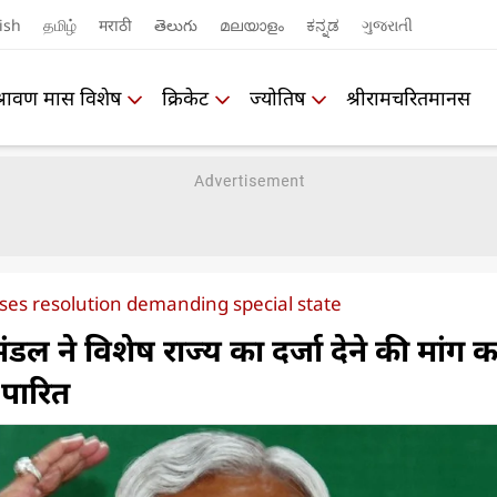
ish
தமிழ்
मराठी
తెలుగు
മലയാളം
ಕನ್ನಡ
ગુજરાતી
श्रावण मास विशेष
क्रिकेट
ज्योतिष
श्रीरामचरितमानस
ses resolution demanding special state
िमंडल ने विशेष राज्य का दर्जा देने की मांग क
 पारित