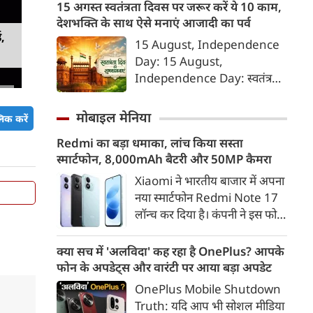
को फंसाना, फिर धमकी देकर
15 अगस्त स्वतंत्रता दिवस पर जरूर करें ये 10 काम,
ब्‍लेकमेल करना। इसके लिए बहुत
देशभक्ति के साथ ऐसे मनाएं आजादी का पर्व
शातिर तरीके से ये हसीना लोगों को
ड,
15 August, Independence
अपने जाल में फंसाती थी।
Day: 15 August,
Independence Day: स्वतंत्रता
दिवस या 15 अगस्त सिर्फ एक राष्ट्रीय
अवकाश नहीं, बल्कि उन शहीदों को
मोबाइल मेनिया
िक करें
याद करने और उनके बलिदान का
Redmi का बड़ा धमाका, लांच किया सस्ता
सम्मान करने का दिन है, जिन्होंने हमें
स्मार्टफोन, 8,000mAh बैटरी और 50MP कैमरा
यह आजादी दी। इस दिन को सार्थक
बनाने के लिए हमें कुछ खास कार्य
Xiaomi ने भारतीय बाजार में अपना
जरूर करने चाहिए, जिससे हमारे
नया स्मार्टफोन Redmi Note 17
अंदर राष्ट्रभक्ति की भावना और भी
लॉन्च कर दिया है। कंपनी ने इस फोन
गहरी हो सके।
को TrueColour AMOLED
डिस्प्ले, 8,000mAh की बड़ी बैटरी
क्या सच में 'अलविदा' कह रहा है OnePlus? आपके
और Qualcomm Snapdragon
फोन के अपडेट्स और वारंटी पर आया बड़ा अपडेट
चिपसेट के साथ पेश किया है। फोन में
OnePlus Mobile Shutdown
50MP का मेन कैमरा दिया गया है।
Truth: यदि आप भी सोशल मीडिया