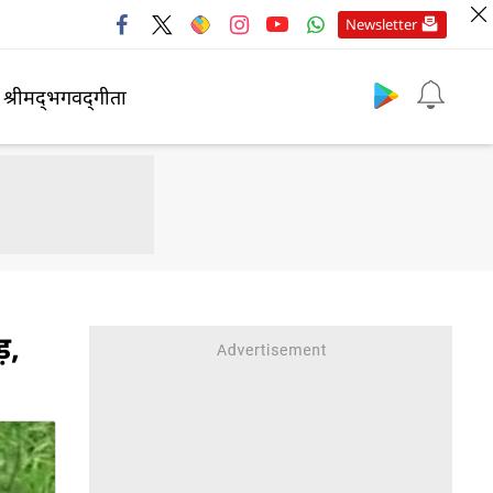
Newsletter
श्रीमद्‍भगवद्‍गीता
़,