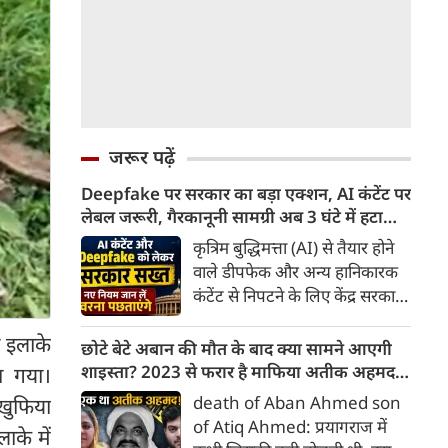
जरूर पढ़ें
Deepfake पर सरकार का बड़ा एक्शन, AI कंटेंट पर
लेबल जरूरी, गैरकानूनी सामग्री अब 3 घंटे में हटानी
होगी, नए नियम जान लें वरना पछताएंगे
कृत्रिम बुद्धिमत्ता (AI) से तैयार होने
वाले डीपफेक और अन्य हानिकारक
कंटेंट से निपटने के लिए केंद्र सरकार
ने नियामक व्यवस्था को और सख्त
ी इलाके
किया है। सरकार ने AI से तैयार कंटेंट
छोटे बेटे अबान की मौत के बाद क्या सामने आएगी
पर स्पष्ट लेबल और पहचान योग्य
शाइस्ता? 2023 से फरार है माफिया अतीक अहमद
ा गया।
मेटाडेटा उपलब्ध कराना अनिवार्य
की पत्नी
death of Aban Ahmed son
 खुफिया
किया है। साथ ही, सरकारी या
of Atiq Ahmed: प्रयागराज में
ाके में
न्यायालय के आदेश के आधार पर