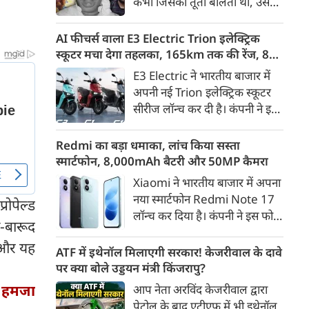
कभी जिसकी तूती बोलती थी, उस
गैरकानूनी जानकारी हटाने की
पूर्व सांसद और माफिया अतीक
समयसीमा 36 घंटे से घटाकर 3 घंटे
अहमद के कुनबे पर कानून और
AI फीचर्स वाला E3 Electric Trion इलेक्ट्रिक
कर दी गई है।
किस्मत की दोहरी मार पड़ रही है।
स्कूटर मचा देगा तहलका, 165km तक की रेंज, 8
जिस झांसी जिले में अप्रैल 2023 में
साल की बैटरी वारंटी, कीमत जानेंगे तो हो जाएंगे
E3 Electric ने भारतीय बाजार में
अतीक के एनकाउंटर में मारे गए बेटे
हैरान
अपनी नई Trion इलेक्ट्रिक स्कूटर
असद की सांसें थमी थीं, उसी झांसी में
सीरीज लॉन्च कर दी है। कंपनी ने इसे
अब उसके छोटे बेटे अबान की भीषण
तीन वेरिएंट C1, C1x और C2 में
सड़क दुर्घटना में जान चली गई है।
पेश किया है। Trion की शुरुआती
Redmi का बड़ा धमाका, लांच किया सस्ता
कीमत 99,999 रुपए (एक्स-शोरूम,
स्मार्टफोन, 8,000mAh बैटरी और 50MP कैमरा
बेंगलुरु) रखी गई है। फिलहाल इसकी
Xiaomi ने भारतीय बाजार में अपना
बुकिंग बेंगलुरु के ग्राहकों के लिए
नया स्मार्टफोन Redmi Note 17
रोपेल्ड
कंपनी की आधिकारिक वेबसाइट के
लॉन्च कर दिया है। कंपनी ने इस फोन
जरिए शुरू की गई है। आने वाले समय
ा-बारूद
को TrueColour AMOLED
में इसे दूसरे शहरों में भी उपलब्ध
ै और यह
डिस्प्ले, 8,000mAh की बड़ी बैटरी
ATF में इथेनॉल मिलाएगी सरकार! केजरीवाल के दावे
कराया जाएगा।
और Qualcomm Snapdragon
पर क्या बोले उड्डयन मंत्री किंजरापु?
चिपसेट के साथ पेश किया है। फोन में
ड हमजा
आप नेता अरविंद केजरीवाल द्वारा
50MP का मेन कैमरा दिया गया है।
पेट्रोल के बाद एटीएफ में भी इथेनॉल