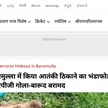
sh
தமிழ்
मराठी
తెలుగు
മലയാളം
ಕನ್ನಡ
ગુજરાતી
श्रावण मास विशेष
क्रिकेट
ज्योतिष
श्रीरामचरितमानस
errorist Hideout in Baramulla
रामुल्‍ला में किया आतंकी ठिकाने का भंडाफोड
 आरपीजी गोला-बारूद बरामद