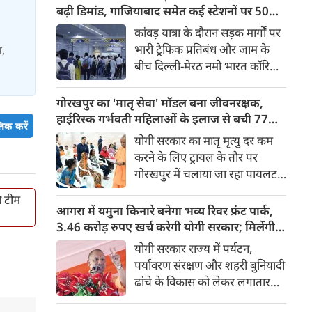
किया। रक्षा मंत्रालय के मुताबिक, यह
बढ़ी डिमांड, गाजियाबाद समेत कई स्टेशनों पर 50%
परीक्षण स्ट्रैटेजिक फोर्सेज कमांड
तक बढ़ी यात्रियों की संख्या
कांवड़ यात्रा के दौरान सड़क मार्गों पर
(SFC) और रक्षा अनुसंधान एवं
भारी ट्रैफिक प्रतिबंध और जाम के
स,
विकास संगठन (DRDO) की ओर से
बीच दिल्ली-मेरठ नमो भारत कॉरिडोर
किया गया।
लाखों यात्रियों के लिए सबसे भरोसेमंद
परिवहन विकल्प बनकर उभरा है।
गोरखपुर का 'मातृ सेवा' मॉडल बना जीवनरक्षक,
तेज़, समयबद्ध और आरामदायक
हाईरिस्क गर्भवती महिलाओं के इलाज से बची 77
िक करें
सफर के चलते कॉरिडोर के कई
जिंदगियां
योगी सरकार का मातृ मृत्यु दर कम
स्टेशनों पर यात्रियों की संख्या में 40
करने के लिए ट्रायल के तौर पर
से 50 प्रतिशत तक बढ़ गई है।
गोरखपुर में चलाया जा रहा पायलट
प्रोजेक्ट पूरे प्रदेश के लिए नजीर
ी टीम
बनकर उभरा है। मुख्यमंत्री योगी
आगरा में यमुना किनारे बनेगा भव्य रिवर फ्रंट पार्क,
आदित्यनाथ के निर्देश पर पायलट
3.46 करोड़ रुपए खर्च करेगी योगी सरकार; मिलेंगी ये
प्रोजेक्ट ‘मातृ सेवा’ का लक्ष्य हाई
खास सुविधाएं
योगी सरकार राज्य में पर्यटन,
रिस्क गर्भवती केसों को तुरंत बड़े
पर्यावरण संरक्षण और शहरी बुनियादी
अस्पतालों में रेफर कर बचाना है।
ढांचे के विकास को लेकर लगातार
ऐतिहासिक कदम उठा रही है। इसी