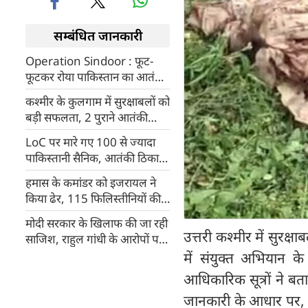
सम्बंधित जानकारी
Operation Sindoor : फूट-
फूटकर रोया पाकिस्तान का आतंकी
मसूद अजहर, मारे गए परिवार के
कश्मीर के कुलगाम में सुरक्षाबलों को
10 लोग
बड़ी सफलता, 2 पुराने आतंकी
ठिकानों का भंडाफोड़
LoC पर मारे गए 100 से ज्यादा
पाकिस्तानी सैनिक, आतंकी ठिकाने
कैसे हुए तबाह, DGMO घई ने
हमास के कमांडर को इजरायल ने
बताई Operation Sindoor की
किया ढेर, 115 फिलिस्तीनियों की
पूरी कहानी
हत्या, 75 आतंकी ठिकाने तबाह
मोदी सरकार के खिलाफ की जा रही
उत्तरी कश्मीर में सुरक्
साजिश, राहुल गांधी के आरोपों पर
BJP का पलटवार
में संयुक्त अभियान के
आधिकारिक सूत्रों ने बता
जानकारी के आधार पर, बा