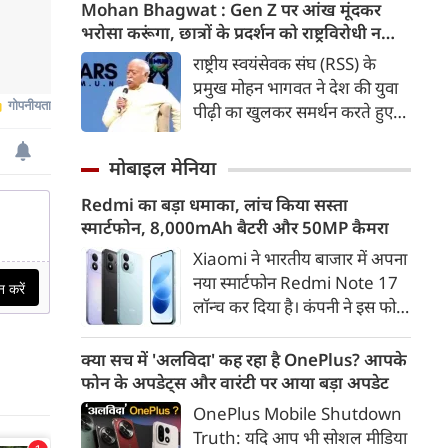
कड़ी में अब ताजनगरी में यमुना नदी
Mohan Bhagwat : Gen Z पर आंख मूंदकर
के किनारों को खूबसूरत, प्रदूषण मुक्त
भरोसा करूंगा, छात्रों के प्रदर्शन को राष्ट्रविरोधी न
और उपयोगी बनाने की बड़ी तैयारी
बताएं, RSS प्रमुख मोहन भागवत का बड़ा बयान, चीन
राष्ट्रीय स्वयंसेवक संघ (RSS) के
शुरू हो गई है। आगरा के झलकारी
और पाकिस्तान को लेकर क्या कहा
प्रमुख मोहन भागवत ने देश की युवा
बाई चौराहे से लेकर वेदांत मंदिर के
पीढ़ी का खुलकर समर्थन करते हुए
पास यमुना किनारे (यमुना बैंक साइड)
कहा कि वह Gen Z पर आंख
एक नए और भव्य पार्क का विकास
मूंदकर भरोसा करेंगे। उन्होंने कहा कि
मोबाइल मेनिया
किया जा रहा है।
विरोध-प्रदर्शन में शामिल होने वाले
Redmi का बड़ा धमाका, लांच किया सस्ता
छात्रों को राष्ट्रविरोधी नहीं कहा जाना
स्मार्टफोन, 8,000mAh बैटरी और 50MP कैमरा
चाहिए। युवाओं की बात को दबाने के
बजाय उनके साथ संवाद के जरिए
Xiaomi ने भारतीय बाजार में अपना
उनकी चिंताओं को समझने की
नया स्मार्टफोन Redmi Note 17
जरूरत है।
लॉन्च कर दिया है। कंपनी ने इस फोन
को TrueColour AMOLED
डिस्प्ले, 8,000mAh की बड़ी बैटरी
क्या सच में 'अलविदा' कह रहा है OnePlus? आपके
और Qualcomm Snapdragon
फोन के अपडेट्स और वारंटी पर आया बड़ा अपडेट
चिपसेट के साथ पेश किया है। फोन में
OnePlus Mobile Shutdown
50MP का मेन कैमरा दिया गया है।
Truth: यदि आप भी सोशल मीडिया