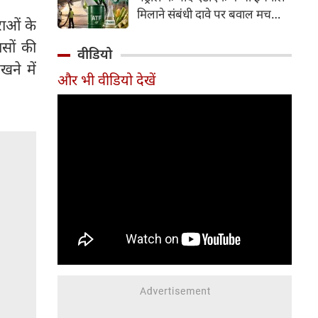
इसके अलावा Redmi Note 17 में
मिलाने संबंधी दावे पर बवाल मच
Corning Gorilla Glass 7i
ाओं के
गया। मोदी सरकार में मंत्री राम मोहन
प्रोटेक्शन, IP65 रेटिंग और मजबूत
ासों की
नायडू किंजरापु ने इसका खंडन करते
वीडियो
चेसिस जैसे फीचर्स मिलते हैं।
हुए कहा कि सरकार की एटीएफ में
खने में
और भी वीडियो देखें
इथेनॉल मिलाने की कोई योजना नहीं
है।