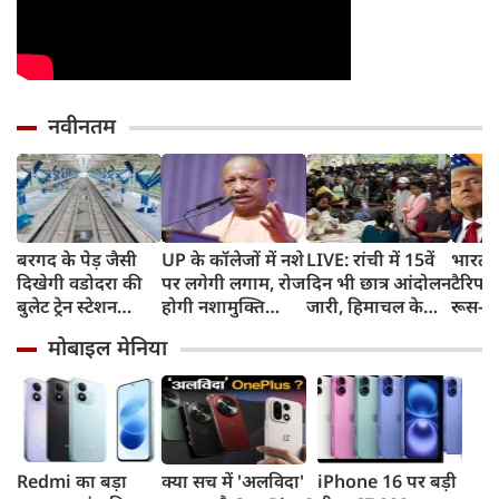
नवीनतम
बरगद के पेड़ जैसी
UP के कॉलेजों में नशे
LIVE: रांची में 15वें
भारत 
दिखेगी वडोदरा की
पर लगेगी लगाम, रोज
दिन भी छात्र आंदोलन
टैरिफ 
बुलेट ट्रेन स्टेशन
होगी नशामुक्ति
जारी, हिमाचल के
रूस-ईर
बिल्डिंग, एयरपोर्ट
शपथ; कैंपस के 500
चंबा में बस खाई में
खरीद 
मोबाइल मेनिया
जैसी सुविधाएं देख रह
मीटर दायरे में बिक्री
गिरी
का बड़ा
जाएंगे दंग
पर सख्ती
बिल प
Redmi का बड़ा
क्या सच में 'अलविदा'
iPhone 16 पर बड़ी