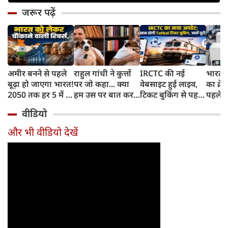
जरूर पढ़ें
अमीर बनने से पहले
राहुल गांधी ने कुत्तों
IRCTC की नई
भारत म
बूढ़ा हो जाएगा भारत!
पर जो कहा... क्या
वेबसाइट हुई लाइव,
का क्रे
2050 तक हर 5 में 1
हम उस पर बात कर
टिकट बुकिंग से पहले
पहले जा
भारतीय होगा 60
सकते हैं?
करना होगा ये जरूरी
वाहनों 
वीडियो
साल से ज्यादा उम्र का
काम, जानें पूरा
और इन
तरीका
और भी वीडियो देखें