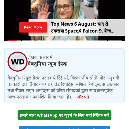
Top News 6 August: चांद से
Read More
टकराया SpaceX Falcon 9, शेख
हसीना की घर वापसी का ऐलान, MP में बस
किराया बढ़ा
लेखक के बारे में
वेबदुनिया न्यूज डेस्क
वेबदुनिया न्यूज़ डेस्क पर हमारे स्ट्रिंगर्स, विश्वसनीय स्रोतों और अनुभवी
पत्रकारों द्वारा तैयार की गई ग्राउंड रिपोर्ट्स, स्पेशल रिपोर्ट्स, साक्षात्कार
तथा रीयल-टाइम अपडेट्स को वरिष्ठ संपादकों द्वारा सावधानीपूर्वक
जांच-परख कर प्रकाशित किया जाता है।....
और पढ़ें
हमारे साथ WhatsApp पर जुड़ने के लिए यहां क्लिक करें