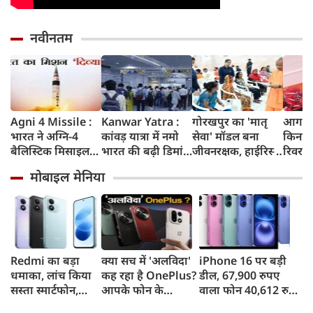
नवीनतम
Agni 4 Missile :
Kanwar Yatra :
गोरखपुर का 'मातृ
आगरा म
भारत ने अग्नि-4
कांवड़ यात्रा में नमो
सेवा' मॉडल बना
किनारे
बैलिस्टिक मिसाइल
भारत की बढ़ी डिमांड,
जीवनरक्षक, हाईरिस्क
रिवर फ्
का सफल परीक्षण
गाजियाबाद समेत
गर्भवती महिलाओं के
करोड़ 
मोबाइल मेनिया
किया, 4,000 KM
कई स्टेशनों पर 50%
इलाज से बची 77
करेगी 
तक मारक क्षमता
तक बढ़ी यात्रियों की
जिंदगियां
मिलेंग
संख्या
सुविधा
Redmi का बड़ा
क्या सच में 'अलविदा'
iPhone 16 पर बड़ी
धमाका, लांच किया
कह रहा है OnePlus?
डील, 67,900 रुपए
सस्ता स्मार्टफोन,
आपके फोन के
वाला फोन 40,612 रुपए
8,000mAh बैटरी
अपडेट्स और वारंटी पर
में खरीदने का मौका, ऐसे