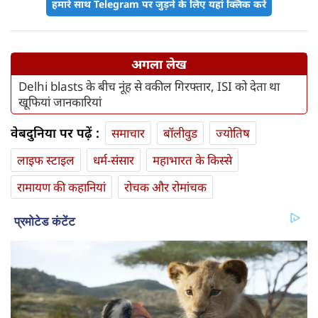
हमारे साथ Telegram पर जुड़ने के लिए यहां क्लिक करें
अगला लेख
Delhi blasts के बीच नूंह से वकील गिरफ्तार, ISI को देता था
खूफियां जानकारियां
वेबदुनिया पर पढ़ें :
समाचार
बॉलीवुड
ज्योतिष
लाइफ स्‍टाइल
धर्म-संसार
महाभारत के किस्से
रामायण की कहानियां
रोचक और रोमांचक