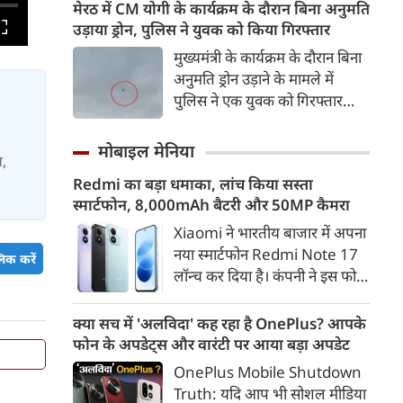
रणनीतिक साझेदारी को और मजबूत
मेरठ में CM योगी के कार्यक्रम के दौरान बिना अनुमति
करने के तरीकों पर चर्चा की।
उड़ाया ड्रोन, पुलिस ने युवक को किया गिरफ्तार
बातचीत के दौरान व्यापार, रक्षा,
मुख्यमंत्री के कार्यक्रम के दौरान बिना
ऊर्जा सुरक्षा, महत्वपूर्ण खनिज और
अनुमति ड्रोन उड़ाने के मामले में
उभरती तकनीकों जैसे प्रमुख मुद्दों पर
पुलिस ने एक युवक को गिरफ्तार
विचार-विमर्श हुआ।
किया है। कार्यक्रम स्थल के आसपास
दो ड्रोन उड़ते हुए दिखाई दिए थे। जांच
मोबाइल मेनिया
स,
में एक ड्रोन सरकारी और पूर्व अनुमति
Redmi का बड़ा धमाका, लांच किया सस्ता
से उड़ाया जा रहा था, जबकि दूसरा
स्मार्टफोन, 8,000mAh बैटरी और 50MP कैमरा
ड्रोन बिना अनुमति उड़ता पाया गया।
Xiaomi ने भारतीय बाजार में अपना
नया स्मार्टफोन Redmi Note 17
िक करें
लॉन्च कर दिया है। कंपनी ने इस फोन
को TrueColour AMOLED
डिस्प्ले, 8,000mAh की बड़ी बैटरी
क्या सच में 'अलविदा' कह रहा है OnePlus? आपके
और Qualcomm Snapdragon
फोन के अपडेट्स और वारंटी पर आया बड़ा अपडेट
चिपसेट के साथ पेश किया है। फोन में
OnePlus Mobile Shutdown
50MP का मेन कैमरा दिया गया है।
Truth: यदि आप भी सोशल मीडिया