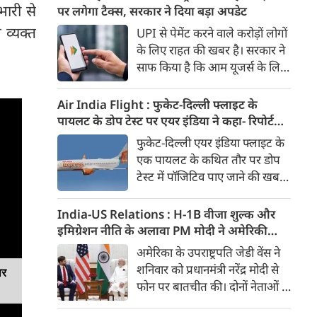
दिया। इस दौरान आलम यह था कि
भारी से
पर लगेगा टैक्स, सरकार ने दिया बड़ा अपडेट
बारिश के बीच भी युवाओं का जोश
 व्यक्त
UPI से पेमेंट करने वाले करोड़ों लोगों
कम नहीं हुआ। उन्होंने जोर-शोर से
के लिए राहत की खबर है। सरकार ने
यह यात्रा निकाली और लोगों को प्रेरित
साफ किया है कि आम यूजर्स के लिए
किया। मुख्यमंत्री डॉ. मोहन यादव ने
UPI पेमेंट फिलहाल फ्री रहेगा। यानी
इस 'तिरंगा यात्रा' का शुभारंभ किया।
एक व्यक्ति से दूसरे व्यक्ति को पैसे
Air India Flight : फुकेट-दिल्ली फ्लाइट के
भेजने यानी Person-to-Person
पायलट के डोप टेस्ट पर एयर इंडिया ने कहा- रिपोर्ट
(P2P) UPI ट्रांजैक्शन पर कोई चार्ज
नहीं मिली, टिप्पणी की स्थिति में नहीं
फुकेट-दिल्ली एयर इंडिया फ्लाइट के
नहीं लगेगा। इसके अलावा ज्यादातर
एक पायलट के कथित तौर पर डोप
मर्चेंट पेमेंट भी बिना शुल्क के जारी
टेस्ट में पॉजिटिव पाए जाने की खबरों
रहने की उम्मीद है।
के बीच एयर इंडिया ने कहा है कि उसे
अभी तक टेस्ट रिपोर्ट उपलब्ध नहीं
India-US Relations : H-1B वीजा शुल्क और
कराई गई है। एयरलाइन ने कहा कि
इमिग्रेशन नीति के अलावा PM मोदी ने अमेरिकी
रिपोर्ट उसके पास नहीं होने के कारण
उपराष्ट्रपति जेडी वेंस किन मुद्दों पर की चर्चा
अमेरिका के उपराष्ट्रपति जेडी वेंस ने
वह इस मामले में किसी निष्कर्ष पर
शनिवार को प्रधानमंत्री नरेंद्र मोदी से
टिप्पणी करने की स्थिति में नहीं है।
फोन पर बातचीत की। दोनों नेताओं ने
ार
भारत-अमेरिका व्यापक वैश्विक