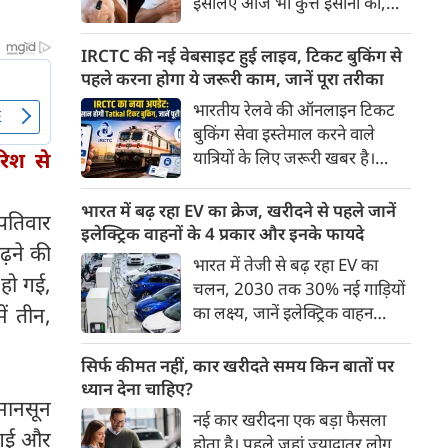
इसलिए आज भी कुत्ते इंसानों को,
पहुंच रहा है।
इंसानों से बेहतर समझते हैं। जब हम
भू-राजनीति से लेकर कृत्रिम
IRCTC की नई वेबसाइट हुई लाइव, टिकट बुकिंग से
बुद्धिमत्ता, जलवायु परिवर्तन से लेकर
पहले करना होगा ये जरूरी काम, जानें पूरा तरीका
क्रिकेट तक हर विषय पर बहस कर
भारतीय रेलवे की ऑनलाइन टिकट
सकते हैं, तो उस जीव पर भी एक
बुकिंग सेवा इस्तेमाल करने वाले
गंभीर चर्चा बनती है जिसने किसी भी
िश से
यात्रियों के लिए जरूरी खबर है।
सभ्यता से पहले इंसान का साथ चुना
IRCTC ने अपनी नई टिकट बुकिंग
था। दुर्भाग्य यह है कि आज कुत्तों के
वेबसाइट का बीटा वर्जन लॉन्च कर
भारत में बढ़ रहा EV का क्रेज, खरीदने से पहले जानें
बारे में हमारी राय पशु-चिकित्सकों,
्पतिवार
दिया है। करीब 24 साल पुराने
इलेक्ट्रिक वाहनों के 4 प्रकार और इनके फायदे
व्यवहार वैज्ञानिकों या विशेषज्ञों से
़ने की
इंटरफेस के बाद वेबसाइट को नए
भारत में तेजी से बढ़ रहा EV का
कम... और व्हाट्सऐप यूनिवर्सिटी से
डिजाइन और कई नए फीचर्स के साथ
 हो गई,
चलन, 2030 तक 30% नई गाड़ियों
ज़्यादा बनती है।
अपडेट किया गया है।
ें तीन,
का लक्ष्य, जानें इलेक्ट्रिक वाहन
कितने प्रकार के होते हैं और क्या है
200 अरब रुपए का मौका
सिर्फ कीमत नहीं, कार खरीदते समय किन बातों पर
ध्यान देना चाहिए?
 मानसून
नई कार खरीदना एक बड़ा फैसला
 गई और
होता है। पहले जहां ज़्यादातर लोग