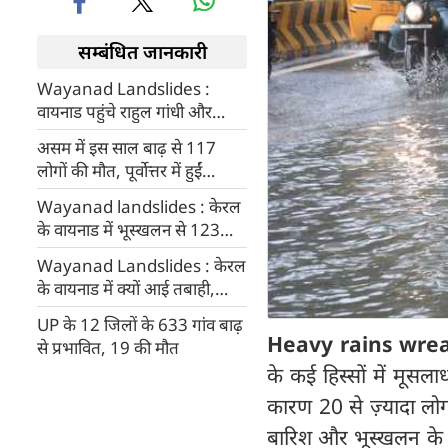
सम्बंधित जानकारी
Wayanad Landslides :
वायनाड पहुंचे राहुल गांधी और
प्रियंका, भूस्खलन प्रभावित क्षेत्रों का
असम में इस साल बाढ़ से 117
किया दौरा
लोगों की मौत, पूर्वोत्तर में हुईं
भूस्खलन की 196 घटनाएं
Wayanad landslides : केरल
के वायनाड में भूस्खलन से 123
लोगों की मौत, 128 घायल, सेना
Wayanad Landslides : केरल
और NDRF ने संभाला मोर्चा
के वायनाड में क्यों आई तबाही,
वैज्ञानिक और विशेषज्ञों ने बताया
UP के 12 जिलों के 633 गांव बाढ़
कारण
Heavy rains wrea
से प्रभावित, 19 की मौत
के कई हिस्सों में मूस
कारण 20 से ज़्यादा लो
बारिश और भूस्खलन के च