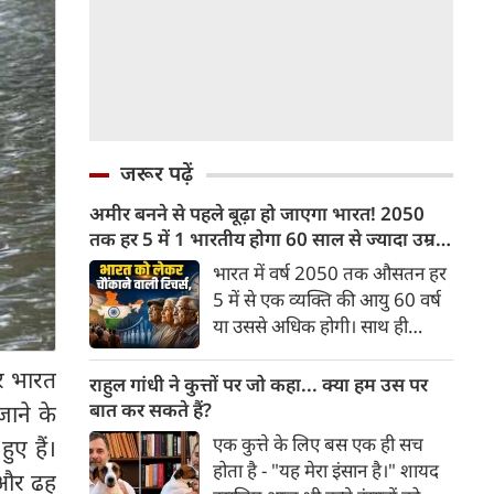
जरूर पढ़ें
अमीर बनने से पहले बूढ़ा हो जाएगा भारत! 2050
तक हर 5 में 1 भारतीय होगा 60 साल से ज्यादा उम्र
का
भारत में वर्ष 2050 तक औसतन हर
5 में से एक व्यक्ति की आयु 60 वर्ष
या उससे अधिक होगी। साथ ही
लगभग 10 में से 7 बुजुर्ग ग्रामीण
तर भारत
भारत में रहेंगे। ‘ट्रांसफॉर्म रूरल
राहुल गांधी ने कुत्तों पर जो कहा... क्या हम उस पर
इंडिया’ (टीआरआई) की रिचर्स के
बात कर सकते हैं?
ाने के
अनुसार भारत विकसित देशों के
एक कुत्ते के लिए बस एक ही सच
ुए हैं।
विपरीत समृद्ध बनने से पहले ही वृद्ध
होता है - "यह मेरा इंसान है।" शायद
ं और ढह
होती आबादी वाले देश की श्रेणी में