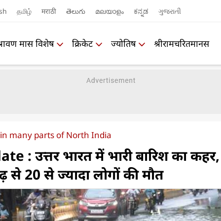
sh
தமிழ்
मराठी
తెలుగు
മലയാളം
ಕನ್ನಡ
ગુજરાતી
श्रावण मास विशेष
क्रिकेट
ज्योतिष
श्रीरामचरितमानस
in many parts of North India
 : उत्तर भारत में भारी बारिश का कहर,
 से 20 से ज्‍यादा लोगों की मौत