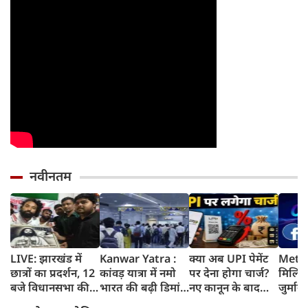
नवीनतम
LIVE: झारखंड में
Kanwar Yatra :
क्या अब UPI पेमेंट
Meta 
छात्रों का प्रदर्शन, 12
कांवड़ यात्रा में नमो
पर देना होगा चार्ज?
मिलिय
बजे विधानसभा की
भारत की बढ़ी डिमांड,
नए कानून के बाद
जुर्मान
ओर करेंगे मार्च
गाजियाबाद समेत
जानिए किसे लगेगा
मानसि