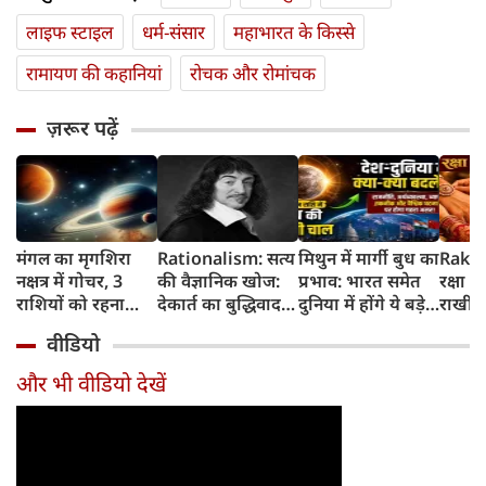
लाइफ स्‍टाइल
धर्म-संसार
महाभारत के किस्से
रामायण की कहानियां
रोचक और रोमांचक
ज़रूर पढ़ें
मंगल का मृगशिरा
Rationalism: सत्य
मिथुन में मार्गी बुध का
Rakhi
नक्षत्र में गोचर, 3
की वैज्ञानिक खोज:
प्रभाव: भारत समेत
रक्षा ब
राशियों को रहना
देकार्त का बुद्धिवाद
दुनिया में होंगे ये बड़े
राखी ब
होगा 12 अगस्त तक
और आधुनिक दर्शन
बदलाव
मुहूर्त?
वीडियो
सावधान
का जन्म
और भी वीडियो देखें