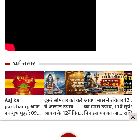
धर्म संसार
Aaj ka
दूसरे सोमवार को करें
श्रावण मास में रविवार
12 अग
panchang: आज
ये आसान उपाय,
का खास उपाय, 11वें
सूर्य ग
का शुभ मुहूर्त: 09
श्रावण के 12वें दिन
दिन इस मंत्र का जाप
राशियो
अगस्‍त 2026: रविवार
इस मंत्र से प्रसन्न होंगे
करने से प्रसन्न होंगे
सकती हैं
का पंचांग और शुभ
शिवजी और चंद्रदेव
शिवजी और सूर्यदेव
सतर्क
समय