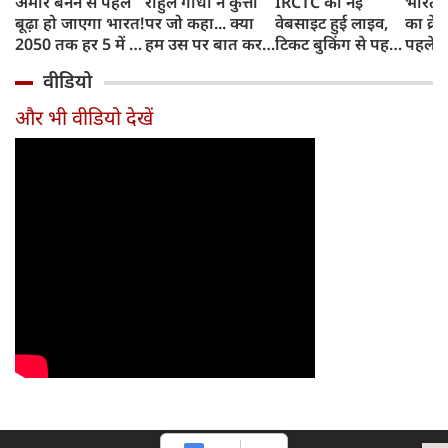
अमीर बनने से पहले
राहुल गांधी ने कुत्तों
IRCTC की नई
भारत म
बूढ़ा हो जाएगा भारत!
पर जो कहा... क्या
वेबसाइट हुई लाइव,
का क्रे
2050 तक हर 5 में 1
हम उस पर बात कर
टिकट बुकिंग से पहले
पहले जा
भारतीय होगा 60
सकते हैं?
करना होगा ये जरूरी
वाहनों 
वीडियो
साल से ज्यादा उम्र का
काम, जानें पूरा
और इन
तरीका
और भी वीडियो देखें