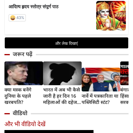
जरूर पढ़ें
क्या मस्क बनेंगे
भारत में अब भी कैसे
बंगाल 
दुनिया के पहले
जारी है हर दिन 16
नार्वे में पत्रकारिता या
हिंसा 
खरबपति?
महिलाओं की दहेज
पब्लिसिटी स्टंट?
सरकार 
हत्या?
चुनौती
वीडियो
और भी वीडियो देखें