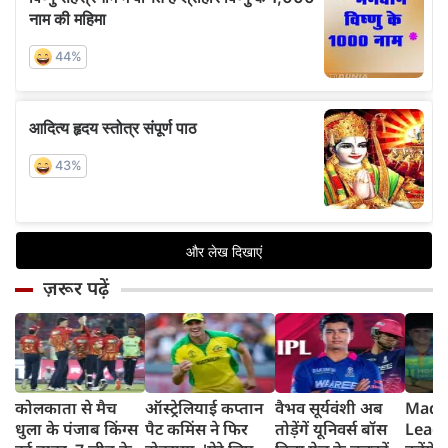
ज़रूर पढ़ें
कोलकाता से मैच
ऑस्ट्रेलियाई कप्तान
वैभव सूर्यवंशी अब
Madh
धुला के पंजाब किंग्स
पैट कमिंस ने फिर
तोड़ेंगें यूनिवर्स बॉस
Leagu