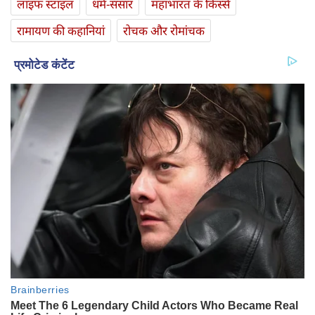
लाइफ स्‍टाइल
धर्म-संसार
महाभारत के किस्से
रामायण की कहानियां
रोचक और रोमांचक