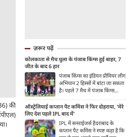
ज़रूर पढ़ें
कोलकाता से मैच धुला के पंजाब किंग्स हुई बाहर, 7
जीत के बाद 6 हार
पंजाब किंग्स का इंडियन प्रीमियर लीग
अभियान 2 हिस्सों में बांटा जा सकता
है। पहले 7 मैच में पंजाब किंग्स
अविजित रही अगले 6 मुकाबले में
36) की
उसे हार का सामना करना पड़ा इसके
ऑस्ट्रेलियाई कप्तान पैट कमिंस ने फिर दोहराया, 'मेरे
बाद अंतिम मैच वह जरूर जीती
लिए देश पहले IPL बाद में'
ईपीएल)
लेकिन तब तक उसकी किस्मत
IPL में सनराईजर्स हैदराबाद के
िया।
लखनऊ के हाथ लिखी गई थी।
कप्तान पैट कमिंस ने स्पष्ट कहा है कि