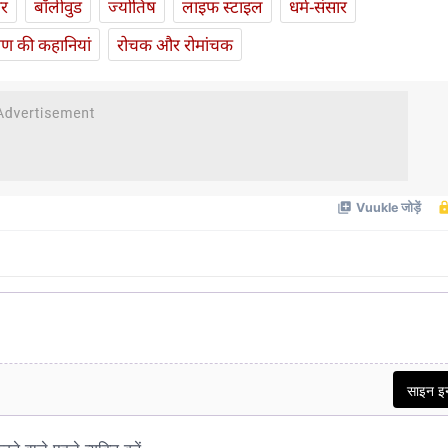
ार
बॉलीवुड
ज्योतिष
लाइफ स्‍टाइल
धर्म-संसार
यण की कहानियां
रोचक और रोमांचक