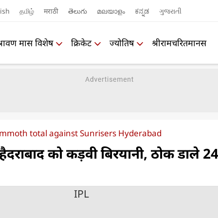
ish
தமிழ்
मराठी
తెలుగు
മലയാളം
ಕನ್ನಡ
ગુજરાતી
श्रावण मास विशेष
क्रिकेट
ज्योतिष
श्रीरामचरितमानस
ammoth total against Sunrisers Hyderabad
हैदराबाद को कड़वी बिरयानी, ठोक डाले 2