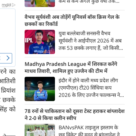
कम से कम अगले कुछ वर्षों तक
ऑस्ट्रेलियाई क्रिकेट उनकी पहली
प्राथमिकता होगी। यह बयान उस चर्चा
वैभव सूर्यवंशी अब तोड़ेंगें यूनिवर्स बॉस क्रिस गेल के
के बीच आया है, जिसमें कहा जा रहा
छक्कों का रिकॉर्ड
है कि ऑस्ट्रेलिया के कुछ बड़े खिलाड़ी
युवा बल्लेबाजी सनसनी वैभव
IPL से आगे बढ़कर अन्य फ्रेंचाइजी
सूर्यवंशी ने आईपीएल 2026 में अब
क्रिकेट खेलने के लिए राष्ट्रीय टीम से
तक 53 छक्के लगाए हैं, जो किसी
दूरी बना सकते हैं।
भी बल्लेबाज़ द्वारा किसी भी टी 20
टूर्नामेंट में दूसरे सबसे ज़्यादा हैं। सबसे
Madhya Pradesh League में शिरकत करेंगे
ज़्यादा 59 छक्के क्रिस गेल ने
रने का
माधव तिवारी, शामिल हुए उज्जैन की टीम में
आईपीएल 2012 में लगाए थे।
 आतिशी
इंदौर में होने वाली मध्य प्रदेश लीग
सूर्यवंशी की नज़रें अब गेल के रिकॉर्ड
(एमपीएल) टी20 सिंधिया कप
्रियांश
पर होंगी।
2026 के लिए उज्जैन फाल्कन्स ने
र छक्के
अपनी टीम की घोषणा कर दी है,
सिंह को
जिसमें युवा ऑलराउंडर माधव तिवारी
78 रनों से पाकिस्तान को दूसरा टेस्ट हराकर बांग्लादेश
सबसे बड़े आकर्षण के रूप में
ने 2-0 से किया क्लीन स्वीप
उभरकर सामने आए हैं। इंडियन
BANvsPAK ताइजुल इस्लाम के
प्रीमियर लीग में दिल्ली कैपिटल्स का
छह विकेट की मदद से बांग्लादेश ने