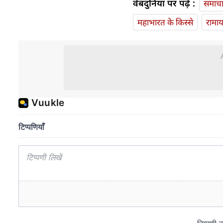
वेबदुनिया पर पढ़ें :
समाच
महाभारत के किस्से
रामा