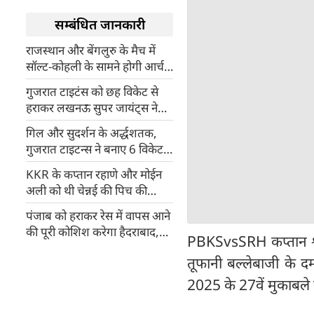
सम्बंधित जानकारी
राजस्थान और बेंगलुरु के मैच में
सॉल्ट-कोहली के सामने होगी आर्चर
की मुश्किल चुनौती
गुजरात टाइटंस को छह विकेट से
हराकर लखनऊ सुपर जायंट्स ने
लगातार तीसरी जीत दर्ज की
गिल और सुदर्शन के अर्द्धशतक,
गुजरात टाइटन्स ने बनाए 6 विकेट
पर 180 रन
KKR के कप्तान रहाणे और मोईन
अली को थी चेन्नई की पिच की
समझ, एक्स्ट्रा स्पिनर रखने से
पंजाब को हराकर रेस में वापस आने
एकतरफा हुआ मैच
की पूरी कोशिश करेगा हैदराबाद,
PBKSvsSRH कप्तान श्रे
ऐसी बनाएं अपनी Fantasy
तूफानी बल्लेबाजी के द
Team
2025 के 27वें मुकाबले म