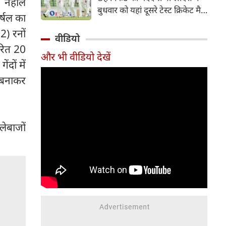
। नेहाल
हिस्सा रहे माधव तिवारी इस समय
बुधवार को यहां दूसरे टेस्ट क्रिकेट मैच
मध्य प्रदेश के सबसे चर्चित युवा
र्षल का
में पाकिस्तान को 78 रन से हराकर
क्रिकेटरों में से एक हैं।
2) रनों
श्रृंखला में 2-0 से क्लीन स्वीप किया।
वीडियो
पाकिस्तान की टीम 437 रन के लक्ष्य
ारित 20
और भी वीडियो देखें
का पीछा करते हुए 358 रन पर
दों में
आउट हो गई। बांग्लादेश ने पहला
 बनाकर
टेस्ट मैच 104 रन से जीता था।
लेबाजों