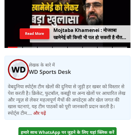
Mojtaba Khamenei : मोजतबा
Read More
खामेनेई की किसी भी पल हो सकती है मौत,
इजराइली मीडिया के दावे के बीच सामने आया
वीडियो, कैसी है ईरान के सुप्रीम लीडर की
हालत
लेखक के बारे में
WD Sports Desk
वेबदुनिया स्पोर्ट्स टीम खेलों की दुनिया से जुड़ी हर खबर को विस्तार से
पेश करती है। क्रिकेट, फुटबॉल, कबड्डी या अन्य खेलों पर आधारित लेख
और न्यूज़ से लेकर महत्वपूर्ण मैचों की अपडेट्स और खेल जगत की
खास घटनाएं, यह टीम पाठकों को पूरी जानकारी प्रदान करती है।
स्पोर्ट्स टीम....
और पढ़ें
हमारे साथ WhatsApp पर जुड़ने के लिए यहां क्लिक करें