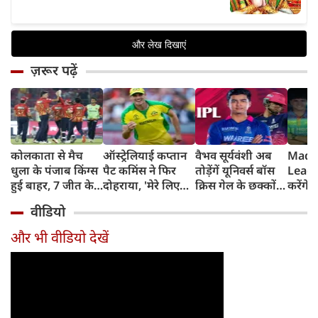
ज़रूर पढ़ें
कोलकाता से मैच
ऑस्ट्रेलियाई कप्तान
वैभव सूर्यवंशी अब
Madh
धुला के पंजाब किंग्स
पैट कमिंस ने फिर
तोड़ेंगें यूनिवर्स बॉस
Leagu
हुई बाहर, 7 जीत के
दोहराया, 'मेरे लिए
क्रिस गेल के छक्कों
करेंगे
बाद 6 हार
देश पहले IPL बाद में'
का रिकॉर्ड
शामिल 
वीडियो
टीम में
और भी वीडियो देखें