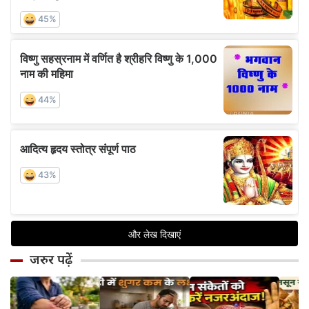
जरुर पढ़ें