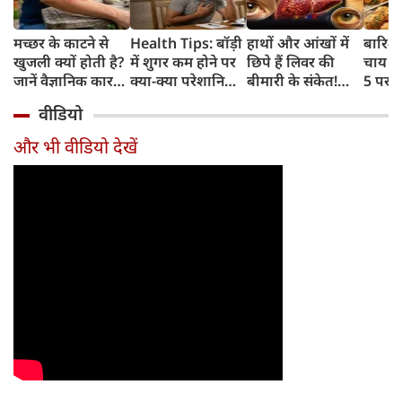
मच्छर के काटने से
Health Tips: बॉड़ी
हाथों और आंखों में
बारिश 
खुजली क्यों होती है?
में शुगर कम होने पर
छिपे हैं लिवर की
चाय के
जानें वैज्ञानिक कारण
क्या-क्या परेशानियां
बीमारी के संकेत!
5 परफे
और उपचार
होती हैं, जानें काम की
भूलकर भी न करें इन्हें
कॉम्बि
वीडियो
बातें
नजरअंदाज
क्रिस्पी
कोई क
और भी वीडियो देखें