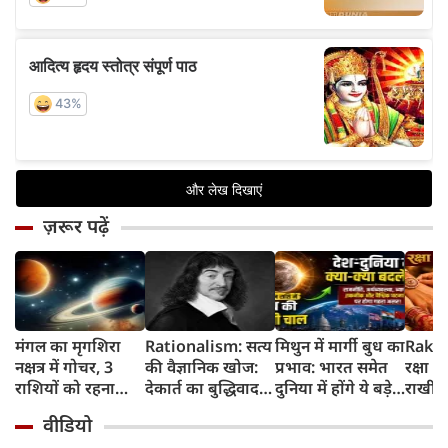
ज़रूर पढ़ें
मंगल का मृगशिरा
Rationalism: सत्य
मिथुन में मार्गी बुध का
Rakhi
नक्षत्र में गोचर, 3
की वैज्ञानिक खोज:
प्रभाव: भारत समेत
रक्षा ब
राशियों को रहना
देकार्त का बुद्धिवाद
दुनिया में होंगे ये बड़े
राखी ब
होगा 12 अगस्त तक
और आधुनिक दर्शन
बदलाव
मुहूर्त?
वीडियो
सावधान
का जन्म