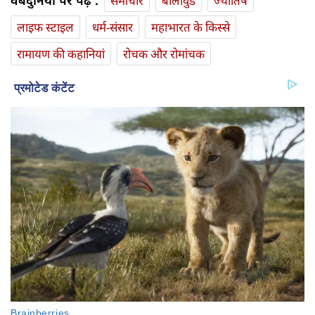
वेबदुनिया पर पढ़ें :
समाचार
बॉलीवुड
ज्योतिष
लाइफ स्‍टाइल
धर्म-संसार
महाभारत के किस्से
रामायण की कहानियां
रोचक और रोमांचक