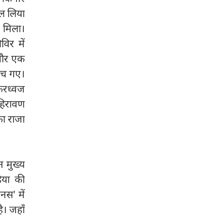
गल लिया
 मिला।
िर में
 और एक
ुंच गए।
करध्वज
हिरावण
ा राजा
णन मुख्य
िया की
नस' में
ै। जहाँ