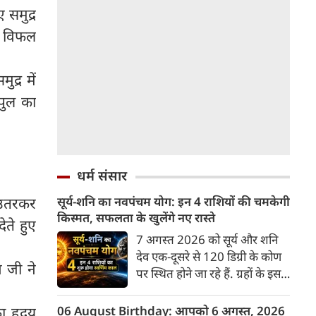
 समुद्र
को विफल
द्र में
 पुल का
धर्म संसार
सूर्य-शनि का नवपंचम योग: इन 4 राशियों की चमकेगी
ं उतरकर
किस्मत, सफलता के खुलेंगे नए रास्ते
ेते हुए
7 अगस्त 2026 को सूर्य और शनि
देव एक-दूसरे से 120 डिग्री के कोण
न जी ने
पर स्थित होने जा रहे हैं. ग्रहों के इस
विशेष स्थिति को त्रि-एकादश या
नवपंचम योग कहते हैं। इस दौरान
06 August Birthday: आपको 6 अगस्त, 2026
का हृदय