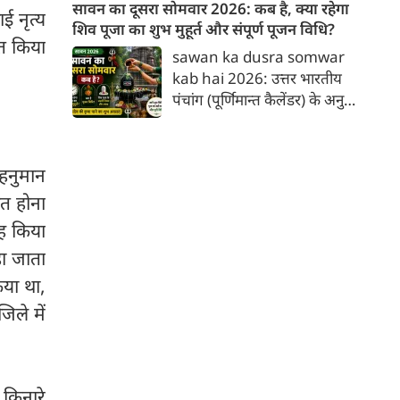
लेने वाले हैं? ज्योतिष और पंचांग के
सावन का दूसरा सोमवार 2026: कब है, क्या रहेगा
ई नृत्य
अनुसार, किसी भी शुभ कार्य को सही
शिव पूजा का शुभ मुहूर्त और संपूर्ण पूजन विधि?
ित किया
मुहूर्त में करने से सफलता की
sawan ka dusra somwar
संभावना बढ़ जाती है। 'वेबदुनिया'
kab hai 2026: उत्तर भारतीय
आपके लिए लेकर आया है 06
पंचांग (पूर्णिमान्त कैलेंडर) के अनुसार
अगस्‍त, 2026 का विशेष पंचांग और
वर्ष 2026 में सावन माह का दूसरा
शुभ-अशुभ मुहूर्त।
सोमवार 10 अगस्त 2026 को है।
इस दिन सोम प्रदोष व्रत का भी दुर्लभ
 हनुमान
एवं अत्यंत शुभ संयोग बन रहा है,
ित होना
जिससे इस दिन की गई भगवान शिव
की पूजा-अर्चना का फल कई गुना बढ़
ाह किया
जाता है।
हा जाता
िया था,
िले में
किनारे