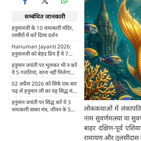
सम्बंधित जानकारी
हनुमानजी के 10 चमत्कारी मंदिर,
तस्वीरों में करें दिव्य दर्शन
Hanuman Jayanti 2026:
हनुमानजी को बेहद प्रिय हैं ये 7
भोग, पूजा में जरूर लगाएं
हनुमान जयंती पर भूलकर भी न करें
ये 5 गलतियां, वरना नहीं मिलेगा
बजरंगबली का आशीर्वाद
02 अप्रैल 2026 को सिर्फ एक बार
पढ़ लें हनुमान जी का यह सिद्ध मंत्र,
बड़े से बड़ा शत्रु भी टेक देगा घुटने
हनुमान जयंती पर सिद्ध करें ये 3
लोककथाओं में लंकापति
चमत्कारी साबर मंत्र, जीवन के 5
बड़े संकटों में मिलेगी तुरंत मदद
नाम सुवर्णमत्स्या या स
बाहर दक्षिण-पूर्व एशि
रामायण और तुलसीदास क