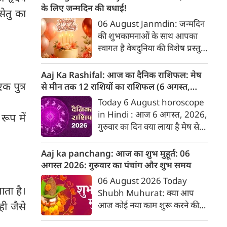
मुख्य रूप से 4 राशियों के लिए
के लिए जन्मदिन की बधाई!
सेतु का
स्वर्णिम समय की शुरुआत होती है। ये
06 August Janmdin: जन्मदिन
राशियां हैं- मेष राशि, सिंह राशि, धनु
की शुभकामनाओं के साथ आपका
राशि और कुंभ राशि।
स्वागत है वेबदुनिया की विशेष प्रस्तुति
में। यह कॉलम नियमित रूप से उन
पाठकों के व्यक्तित्व और भविष्य के
Aaj Ka Rashifal: आज का दैनिक राशिफल: मेष
बारे में जानकारी देगा जिनका उस
क पुत्र
से मीन तक 12 राशियों का राशिफल (6 अगस्‍त,
दिनांक को जन्मदिन होगा। पेश है
2026)
Today 6 August horoscope
दिनांक 6 को जन्मे व्यक्तियों के बारे
in Hindi : आज 6 अगस्‍त, 2026,
रूप में
में जानकारी :
गुरुवार का दिन क्या लाया है मेष से
लेकर मीन राशि के लिए, यहां जानें
डेली होरोस्कोप के अनुसार वेबदुनिया
Aaj ka panchang: आज का शुभ मुहूर्त: 06
पर दैनिक राशिफल के बारे में एकदम
अगस्‍त 2026: गुरुवार का पंचांग और शुभ समय
सटीक जानकारी...
06 August 2026 Today
ाता है।
Shubh Muhurat: क्या आप
आज कोई नया काम शुरू करने की
ही जैसे
सोच रहे हैं? या कोई महत्वपूर्ण निर्णय