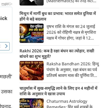
(Mathematics) की तरह सटीक,
अकाट्य और संदेह से परे बनाया
जाए। वे एक ऐसा सार्वभौमिक सत्य
मिथुन में मार्गी बुध का प्रभाव: भारत समेत दुनिया में
खोजना चाहते थे, जिस पर कोई भी
होंगे ये बड़े बदलाव
प्रश्नचिह्न न लगा सके। इसी विचार ने
वृषभ राशि के मंगल का 24 जुलाई
बुद्धिवाद (Rationalism) की नींव
2026 को रोहिणी नक्षत्र से मृगशिरा
रखी। आइए, देकार्त के इस अद्भुत
नक्षत्र में गोचर होगा, जहां वे 12
दार्शनिक चिंतन के 4 प्रमुख स्तंभों को
अगस्त तक रहेंगे। ज्योतिष की दुनिया
गहराई से समझते हैं।
में एक बड़ा हलचल भरा मोड़ आ चुका
Rakhi 2026: कब है रक्षा बंधन का त्योहार, राखी
है- बुध ग्रह अपनी ही प्रिय राशि मिथुन
बांधने का शुभ मुहूर्त?
में सीधे (मार्गी) चलने लगे हैं। अब जब
Raksha Bandhan 2026: हिन्दू
बुद्धि और संवाद का कारक ग्रह सीधी
पंचांग के अनुसार, रक्षा बंधन का पर्व
चाल चलेगा, तो जाहिर है आपकी
प्रतिवर्ष श्रावण मास की पूर्णिमा तिथि
ी मछली'
सोच, बातचीत और फैसलों की रफ्तार
को मनाया जाता है। भारतीय संस्कृति
भी बदल जाएगी।
में इसे मिठास और खुशियों का उत्सव
चातुर्मास में सुख-समृद्धि लाने के लिए इन 4 महीनों में
। उसका
माना गया है। यह भाई-बहन के प्रेम
राशि के अनुसार ये खास उपाय
का पावन पर्व है। यहां जानें रक्षा बंधन
Chaturmas Astrology
2026 कब है? जानें रक्षा बंधन
मेघनाद,
Remedies: हिंदू धर्म शास्त्रों के