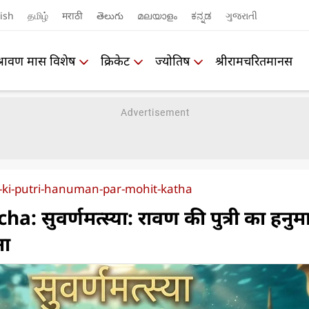
ish
தமிழ்
मराठी
తెలుగు
മലയാളം
ಕನ್ನಡ
ગુજરાતી
श्रावण मास विशेष
क्रिकेट
ज्योतिष
श्रीरामचरितमानस
ki-putri-hanuman-par-mohit-katha
 सुवर्णमत्स्या: रावण की पुत्री का हनु
ना