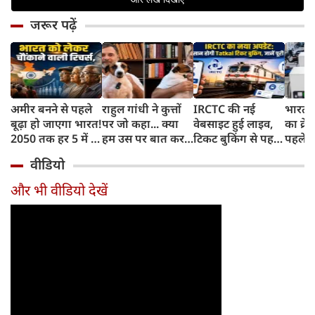
जरूर पढ़ें
अमीर बनने से पहले
राहुल गांधी ने कुत्तों
IRCTC की नई
भारत म
बूढ़ा हो जाएगा भारत!
पर जो कहा... क्या
वेबसाइट हुई लाइव,
का क्रे
2050 तक हर 5 में 1
हम उस पर बात कर
टिकट बुकिंग से पहले
पहले जा
भारतीय होगा 60
सकते हैं?
करना होगा ये जरूरी
वाहनों 
वीडियो
साल से ज्यादा उम्र का
काम, जानें पूरा
और इन
तरीका
और भी वीडियो देखें