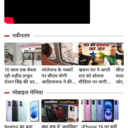
नवीनतम
70 साल तक बेबस
भोलेनाथ के भक्तों
ऋषभ पंत ने आधी
सीएम 
रही शहीद ठाकुर
पर सीएम योगी
रात को सोशल
यादव 
रोशन सिंह की धरती,
आदित्यनाथ ने की
मीडिया पर मांगी
जोर, क
फिर CM योगी ने
पुष्पवर्षा
हेल्‍प, सीएम पुष्‍कर
सुनिश्
मोबाइल मेनिया
मिटा दिया तीन
धामी ने बढ़ाया मदद
लिए प्र
पीढ़ियों का दर्द
का हाथ
सरकार
Redmi का बड़ा
क्या सच में 'अलविदा'
iPhone 16 पर बड़ी