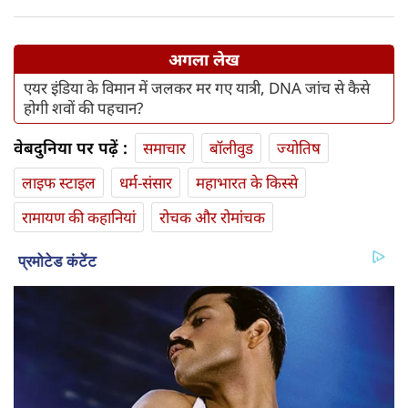
अगला लेख
एयर इंडिया के विमान में जलकर मर गए यात्री, DNA जांच से कैसे
होगी शवों की पहचान?
वेबदुनिया पर पढ़ें :
समाचार
बॉलीवुड
ज्योतिष
लाइफ स्‍टाइल
धर्म-संसार
महाभारत के किस्से
रामायण की कहानियां
रोचक और रोमांचक