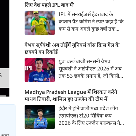
बाद अंतिम मैच वह जरूर जीती
लिए देश पहले IPL बाद में'
लेकिन तब तक उसकी किस्मत
IPL में सनराईजर्स हैदराबाद के
लखनऊ के हाथ लिखी गई थी।
कप्तान पैट कमिंस ने स्पष्ट कहा है कि
कम से कम अगले कुछ वर्षों तक
ऑस्ट्रेलियाई क्रिकेट उनकी पहली
प्राथमिकता होगी। यह बयान उस चर्चा
वैभव सूर्यवंशी अब तोड़ेंगें यूनिवर्स बॉस क्रिस गेल के
के बीच आया है, जिसमें कहा जा रहा
छक्कों का रिकॉर्ड
है कि ऑस्ट्रेलिया के कुछ बड़े खिलाड़ी
युवा बल्लेबाजी सनसनी वैभव
IPL से आगे बढ़कर अन्य फ्रेंचाइजी
सूर्यवंशी ने आईपीएल 2026 में अब
क्रिकेट खेलने के लिए राष्ट्रीय टीम से
ड,
तक 53 छक्के लगाए हैं, जो किसी
दूरी बना सकते हैं।
भी बल्लेबाज़ द्वारा किसी भी टी 20
टूर्नामेंट में दूसरे सबसे ज़्यादा हैं। सबसे
Madhya Pradesh League में शिरकत करेंगे
ज़्यादा 59 छक्के क्रिस गेल ने
माधव तिवारी, शामिल हुए उज्जैन की टीम में
आईपीएल 2012 में लगाए थे।
इंदौर में होने वाली मध्य प्रदेश लीग
सूर्यवंशी की नज़रें अब गेल के रिकॉर्ड
(एमपीएल) टी20 सिंधिया कप
पर होंगी।
2026 के लिए उज्जैन फाल्कन्स ने
अपनी टीम की घोषणा कर दी है,
ा अन्य