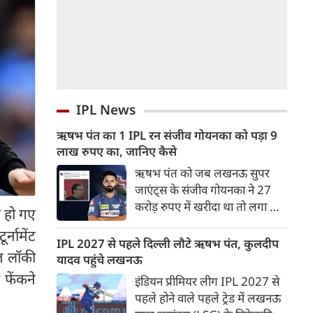
IPL News
ऋषभ पंत का 1 IPL रन संजीव गोयनका को पड़ा 9
लाख रुपए का, जानिए कैसे
ऋषभ पंत को जब लखनऊ सुपर
जाएंट्स के संजीव गोयनका ने 27
करोड़ रुपए में खरीदा था तो लगा था
 हो गए
वह लखनऊ को नई ऊचाइंयों तक
्नामेंट
पहुंचाएंग लेकिन उनका खुदका बल्ला
IPL 2027 से पहले दिल्ली लौटे ऋषभ पंत, कुलदीप
ाज लॉकी
इतना शांत रहा कि लखनऊ गहराई में
यादव पहुंचे लखनऊ
पहुंच गई।
फेंकने
इंडियन प्रीमियर लीग IPL 2027 से
पहले होने वाले पहले ट्रेड में लखनऊ