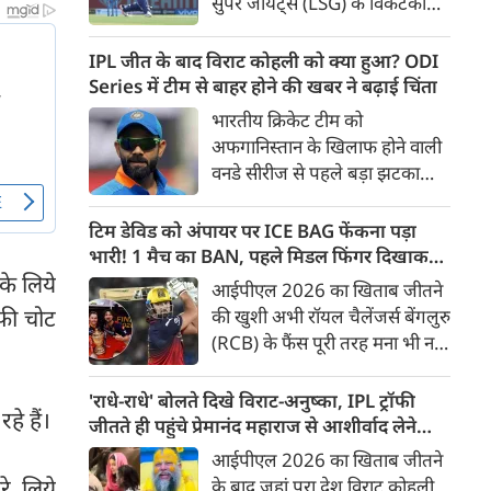
सुपर जायंट्स (LSG) के विकेटकीपर-
बल्लेबाज ऋषभ पंत को उनकी
पुरानी फ़्रैंचाइजी दिल्ली कैपिटल्स
IPL जीत के बाद विराट कोहली को क्या हुआ? ODI
(DC) को वापस भेजने और बदले में
Series में टीम से बाहर होने की खबर ने बढ़ाई चिंता
भारत के स्पिनर कुलदीप यादव को
भारतीय क्रिकेट टीम को
अपनी टीम में शामिल करने की तैयारी
अफगानिस्तान के खिलाफ होने वाली
पूरी हो गई है। ट्रेड के तहत रवींद्र
वनडे सीरीज से पहले बड़ा झटका
जाडेजा के बाद पंत दूसरे बड़े खिलाड़ी
लगा है। कुछ रिपोर्ट्स के मुताबिक
होंगे जिनकी सैलरी कम होगी।
स्टार बल्लेबाज विराट कोहली
टिम डेविड को अंपायर पर ICE BAG फेंकना पड़ा
हैमस्ट्रिंग चोट के चलते पूरी सीरीज से
भारी! 1 मैच का BAN, पहले मिडल फिंगर दिखाकर
बाहर हो गए हैं। यह सीरीज 13 जून
भी फंसे थे
के लिये
आईपीएल 2026 का खिताब जीतने
से धर्मशाला में शुरू होने जा रही है,
ाफी चोट
की खुशी अभी रॉयल चैलेंजर्स बेंगलुरु
लेकिन उससे पहले कोहली की
(RCB) के फैंस पूरी तरह मना भी नहीं
अनुपस्थिति ने टीम मैनेजमेंट की
पाए थे कि टीम से जुड़ी एक बड़ी
चिंताएं बढ़ा दी हैं।
खबर सामने आ गई। RCB के
'राधे-राधे' बोलते दिखे विराट-अनुष्का, IPL ट्रॉफी
हे हैं।
विस्फोटक बल्लेबाज टिम डेविड
जीतते ही पहुंचे प्रेमानंद महाराज से आशीर्वाद लेने
(Tim David) को IPL Code of
[VIDEO]
आईपीएल 2026 का खिताब जीतने
Conduct का उल्लंघन करना भारी
े लिये
के बाद जहां पूरा देश विराट कोहली