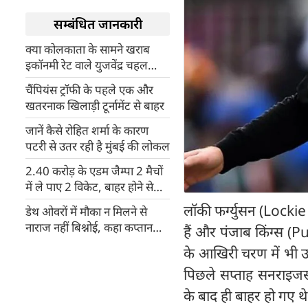
सम्बंधित जानकारी
क्या कोलकाता के सामने खराब
इकॉनमी रेट वाले युजवेंद्र चहल
सहित पंजाब के गेंदबाज कर पाएंगे
चैंपियंस ट्रॉफी के पहले एक और
कुछ कमाल? ऐसी बनाएं अपनी
खतरनाक खिलाड़ी टूर्नामेंट से बाहर
Fantasy 11
जानें कैसे रोहित शर्मा के कारण
पटरी से उतर रही है मुंबई की लोकल
2.40 करोड़ के एडम जैम्पा 2 मैचों
में ले पाए 2 विकेट, बाहर होने से
पहले लुटाए 104 रन
लॉकी फर्ग्युसन (Locki
डेथ ओवरों में मौका न मिलने से
नाराज नहीं बिश्नोई, कहा कप्तान
हैं और पंजाब किंग्स (Pu
ऋषभ बेहतर जानता है
के आखिरी चरण में भी उ
पिछले सप्ताह सनराइजर
के बाद ही बाहर हो गए थे।