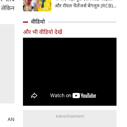
पड़ गया है। फाइनल मुकाबले के
और रॉयल चैलेंजर्स बेंगलुरु (RCB)
ा लेकिन
दौरान की गई एक हरकत की वजह से
की सफलता का जश्न मना रहा है, वहीं
उन पर न सिर्फ भारी जुर्माना लगाया
विराट और अनुष्का शर्मा ने इस
वीडियो
गया है, बल्कि अगले सीजन के पहले
ऐतिहासिक उपलब्धि के बाद
मैच से भी बाहर कर दिया गया है।
और भी वीडियो देखें
आध्यात्मिक राह को चुना। ट्रॉफी
जीतने के कुछ ही समय बाद दोनों
वृंदावन पहुंचे और संत प्रेमानंद
महाराज का आशीर्वाद लिया। सोशल
मीडिया पर सामने आए वीडियो और
तस्वीरों ने फैंस का ध्यान अपनी ओर
खींच लिया है।
O AN