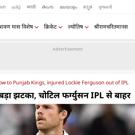
ish
தமிழ்
मराठी
తెలుగు
മലയാളം
ಕನ್ನಡ
ગુજરાતી
श्रावण मास विशेष
क्रिकेट
ज्योतिष
श्रीरामचरितमानस
low to Punjab Kings, injured Lockie Ferguson out of IPL
 बड़ा झटका, चोटिल फर्ग्युसन IPL से बाहर