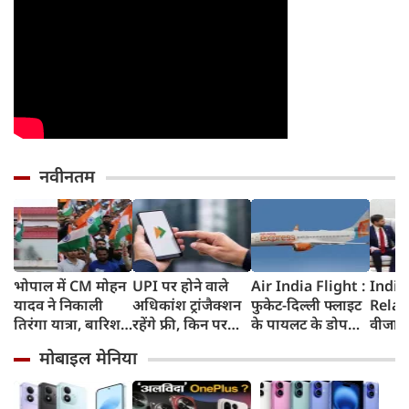
नवीनतम
भोपाल में CM मोहन
UPI पर होने वाले
Air India Flight :
India
यादव ने निकाली
अधिकांश ट्रांजैक्शन
फुकेट-दिल्ली फ्लाइट
Relat
तिरंगा यात्रा, बारिश
रहेंगे फ्री, किन पर
के पायलट के डोप
वीजा 
में भी सैकड़ों युवाओं
लगेगा टैक्स, सरकार
टेस्ट पर एयर इंडिया ने
इमिग्रे
मोबाइल मेनिया
ने दिखाया देशभक्ति
ने दिया बड़ा अपडेट
कहा- रिपोर्ट नहीं
अलावा
का जज्बा
मिली, टिप्पणी की
अमेरिक
स्थिति में नहीं
जेडी वें