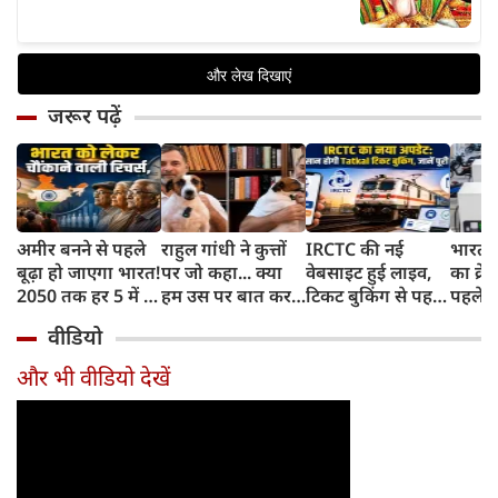
जरूर पढ़ें
अमीर बनने से पहले
राहुल गांधी ने कुत्तों
IRCTC की नई
भारत म
बूढ़ा हो जाएगा भारत!
पर जो कहा... क्या
वेबसाइट हुई लाइव,
का क्रे
2050 तक हर 5 में 1
हम उस पर बात कर
टिकट बुकिंग से पहले
पहले जा
भारतीय होगा 60
सकते हैं?
करना होगा ये जरूरी
वाहनों 
वीडियो
साल से ज्यादा उम्र का
काम, जानें पूरा
और इन
तरीका
और भी वीडियो देखें