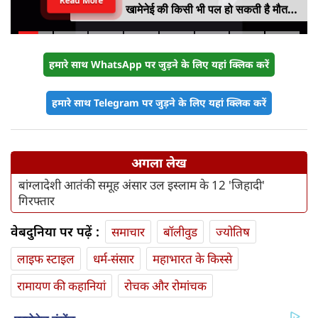
Read More
खामेनेई की किसी भी पल हो सकती है मौत,
इजराइली मीडिया के दावे के बीच सामने आया
वीडियो, कैसी है ईरान के सुप्रीम लीडर की
हालत
हमारे साथ WhatsApp पर जुड़ने के लिए यहां क्लिक करें
हमारे साथ Telegram पर जुड़ने के लिए यहां क्लिक करें
अगला लेख
बांग्लादेशी आतंकी समूह अंसार उल इस्लाम के 12 'जिहादी'
गिरफ्तार
वेबदुनिया पर पढ़ें :
समाचार
बॉलीवुड
ज्योतिष
लाइफ स्‍टाइल
धर्म-संसार
महाभारत के किस्से
रामायण की कहानियां
रोचक और रोमांचक