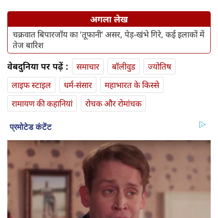
अगला लेख
चक्रवात बिपारजॉय का 'तूफानी' असर, पेड़-खंभे गिरे, कई इलाकों में
तेज बारिश
वेबदुनिया पर पढ़ें :
समाचार
बॉलीवुड
ज्योतिष
लाइफ स्‍टाइल
धर्म-संसार
महाभारत के किस्से
रामायण की कहानियां
रोचक और रोमांचक