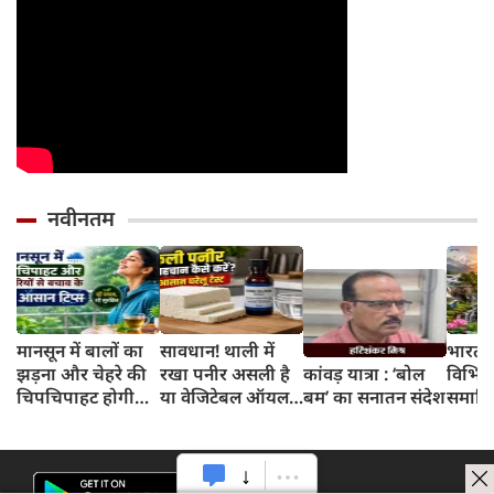
नवीनतम
मानसून में बालों का
सावधान! थाली में
भारत 
झड़ना और चेहरे की
रखा पनीर असली है
कांवड़ यात्रा : ‘बोल
विभिन्न
चिपचिपाहट होगी
या वेजिटेबल ऑयल
बम’ का सनातन संदेश
समाहित
गायब, बस डेली
से बना नकली? 2
अभिन्न
रूटीन में शामिल करें
मिनट के इस टेस्ट से
ये 5 लाइफस्टाइल
जानें सच्चाई
टिप्स