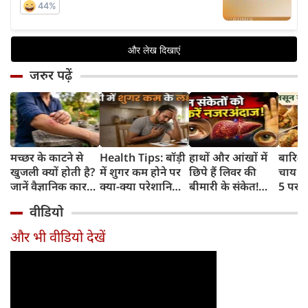
जरुर पढ़ें
मच्छर के काटने से
Health Tips: बॉड़ी
हाथों और आंखों में
बारिश 
खुजली क्यों होती है?
में शुगर कम होने पर
छिपे हैं लिवर की
चाय के
जानें वैज्ञानिक कारण
क्या-क्या परेशानियां
बीमारी के संकेत!
5 परफे
और उपचार
होती हैं, जानें काम की
भूलकर भी न करें इन्हें
कॉम्बि
वीडियो
बातें
नजरअंदाज
क्रिस्पी
कोई क
और भी वीडियो देखें