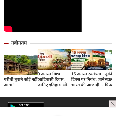
नवीनतम
9 अगस्त विश्व
15 अगस्त स्वतंत्रता
तुर्की
गरीबी चुराने कोई नहीं
आदिवासी दिवस:
दिवस पर निबंध: जानें
सऊदी 
आता!
जानिए इतिहास और
भारत की आजादी
त्रिपक्ष
इसका महत्व
का इतिहास और
समझौ
महत्व