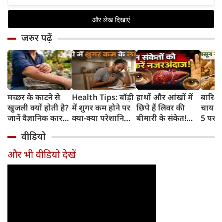
जरुर पढ़ें
मच्छर के काटने से
Health Tips: बॉड़ी
हाथों और आंखों में
बारिश 
खुजली क्यों होती है?
में शुगर कम होने पर
छिपे हैं लिवर की
चाय के
जानें वैज्ञानिक कारण
क्या-क्या परेशानियां
बीमारी के संकेत!
5 परफे
और उपचार
होती हैं, जानें काम की
भूलकर भी न करें इन्हें
कॉम्बि
वीडियो
बातें
नजरअंदाज
क्रिस्पी
कोई क
और भी वीडियो देखें