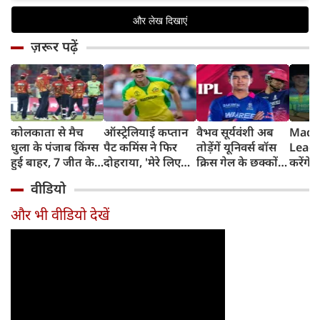
ज़रूर पढ़ें
कोलकाता से मैच
ऑस्ट्रेलियाई कप्तान
वैभव सूर्यवंशी अब
Madh
धुला के पंजाब किंग्स
पैट कमिंस ने फिर
तोड़ेंगें यूनिवर्स बॉस
Leagu
हुई बाहर, 7 जीत के
दोहराया, 'मेरे लिए
क्रिस गेल के छक्कों
करेंगे
बाद 6 हार
देश पहले IPL बाद में'
का रिकॉर्ड
शामिल 
वीडियो
टीम में
और भी वीडियो देखें