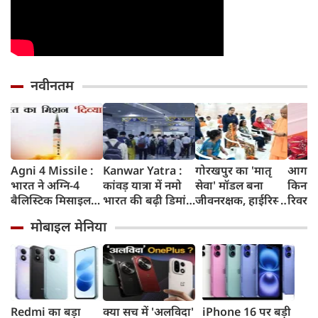
नवीनतम
Agni 4 Missile :
Kanwar Yatra :
गोरखपुर का 'मातृ
आगरा म
भारत ने अग्नि-4
कांवड़ यात्रा में नमो
सेवा' मॉडल बना
किनारे
बैलिस्टिक मिसाइल
भारत की बढ़ी डिमांड,
जीवनरक्षक, हाईरिस्क
रिवर फ्
का सफल परीक्षण
गाजियाबाद समेत
गर्भवती महिलाओं के
करोड़ 
मोबाइल मेनिया
किया, 4,000 KM
कई स्टेशनों पर 50%
इलाज से बची 77
करेगी 
तक मारक क्षमता
तक बढ़ी यात्रियों की
जिंदगियां
मिलेंग
संख्या
सुविधा
Redmi का बड़ा
क्या सच में 'अलविदा'
iPhone 16 पर बड़ी