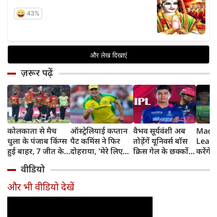
ज़रूर पढ़ें
कोलकाता से मैच
ऑस्ट्रेलियाई कप्तान
वैभव सूर्यवंशी अब
Madh
धुला के पंजाब किंग्स
पैट कमिंस ने फिर
तोड़ेंगें यूनिवर्स बॉस
Leagu
हुई बाहर, 7 जीत के
दोहराया, 'मेरे लिए
क्रिस गेल के छक्कों
करेंगे
बाद 6 हार
देश पहले IPL बाद में'
का रिकॉर्ड
शामिल 
वीडियो
टीम में
और भी वीडियो देखें