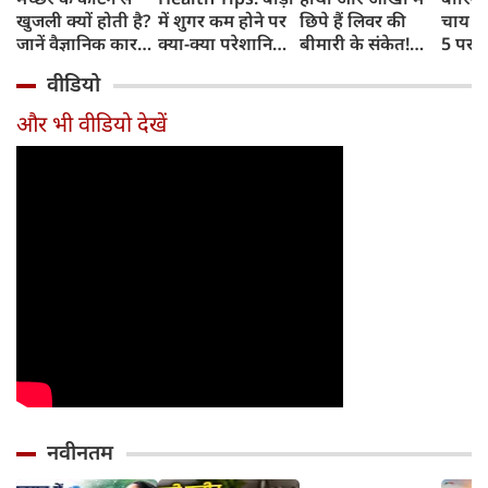
खुजली क्यों होती है?
में शुगर कम होने पर
छिपे हैं लिवर की
चाय के
जानें वैज्ञानिक कारण
क्या-क्या परेशानियां
बीमारी के संकेत!
5 परफे
और उपचार
होती हैं, जानें काम की
भूलकर भी न करें इन्हें
कॉम्बि
वीडियो
बातें
नजरअंदाज
क्रिस्पी
कोई क
और भी वीडियो देखें
नवीनतम