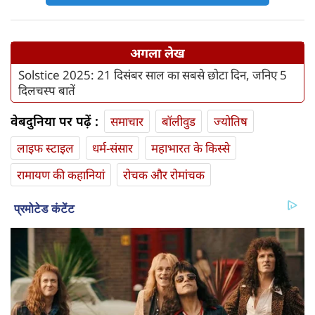
अगला लेख
Solstice 2025: 21 दिसंबर साल का सबसे छोटा दिन, जनिए 5
दिलचस्प बातें
वेबदुनिया पर पढ़ें :
समाचार
बॉलीवुड
ज्योतिष
लाइफ स्‍टाइल
धर्म-संसार
महाभारत के किस्से
रामायण की कहानियां
रोचक और रोमांचक