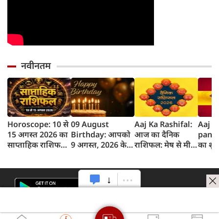
नवीनतम
Horoscope: 10 से
09 August
Aaj Ka Rashifal:
Aaj k
15 अगस्त 2026 का
Birthday: आपको
आज का दैनिक
panc
साप्ताहिक राशिफल,
9 अगस्त, 2026 के
राशिफल: मेष से मीन
का शुभ 
जानें किस राशि को
लिए जन्मदिन की
तक 12 राशियों का
अगस्‍त
होगा लाभ और किसे
बधाई!
राशिफल (9 अगस्‍त,
का पं
नुकसान
2026)
समय