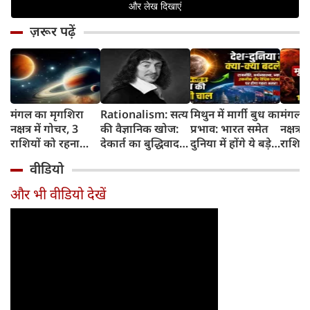
ज़रूर पढ़ें
मंगल का मृगशिरा
Rationalism: सत्य
मिथुन में मार्गी बुध का
मंगल क
नक्षत्र में गोचर, 3
की वैज्ञानिक खोज:
प्रभाव: भारत समेत
नक्षत्र म
राशियों को रहना
देकार्त का बुद्धिवाद
दुनिया में होंगे ये बड़े
राशियो
होगा 12 अगस्त तक
और आधुनिक दर्शन
बदलाव
चमकेग
वीडियो
सावधान
का जन्म
किसे र
सावधा
और भी वीडियो देखें