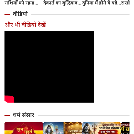
राशियों को रहना
देकार्त का बुद्धिवाद
दुनिया में होंगे ये बड़े
राखी ब
होगा 12 अगस्त तक
और आधुनिक दर्शन
बदलाव
मुहूर्त?
वीडियो
सावधान
का जन्म
और भी वीडियो देखें
धर्म संसार