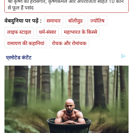
श्री कृष्ण को हरसिंगार, कृष्णकमल और अपराजिता सहित 10 कौन
से फूल हैं पसंद
वेबदुनिया पर पढ़ें :
समाचार
बॉलीवुड
ज्योतिष
लाइफ स्‍टाइल
धर्म-संसार
महाभारत के किस्से
रामायण की कहानियां
रोचक और रोमांचक