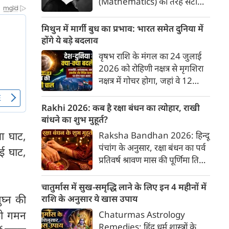
(Mathematics) की तरह सटीक,
अकाट्य और संदेह से परे बनाया
जाए। वे एक ऐसा सार्वभौमिक सत्य
मिथुन में मार्गी बुध का प्रभाव: भारत समेत दुनिया में
खोजना चाहते थे, जिस पर कोई भी
होंगे ये बड़े बदलाव
प्रश्नचिह्न न लगा सके। इसी विचार ने
वृषभ राशि के मंगल का 24 जुलाई
बुद्धिवाद (Rationalism) की नींव
2026 को रोहिणी नक्षत्र से मृगशिरा
रखी। आइए, देकार्त के इस अद्भुत
नक्षत्र में गोचर होगा, जहां वे 12
दार्शनिक चिंतन के 4 प्रमुख स्तंभों को
अगस्त तक रहेंगे। ज्योतिष की दुनिया
गहराई से समझते हैं।
में एक बड़ा हलचल भरा मोड़ आ चुका
Rakhi 2026: कब है रक्षा बंधन का त्योहार, राखी
है- बुध ग्रह अपनी ही प्रिय राशि मिथुन
बांधने का शुभ मुहूर्त?
में सीधे (मार्गी) चलने लगे हैं। अब जब
या घाट,
Raksha Bandhan 2026: हिन्दू
बुद्धि और संवाद का कारक ग्रह सीधी
पंचांग के अनुसार, रक्षा बंधन का पर्व
ई घाट,
चाल चलेगा, तो जाहिर है आपकी
प्रतिवर्ष श्रावण मास की पूर्णिमा तिथि
सोच, बातचीत और फैसलों की रफ्तार
को मनाया जाता है। भारतीय संस्कृति
भी बदल जाएगी।
में इसे मिठास और खुशियों का उत्सव
चातुर्मास में सुख-समृद्धि लाने के लिए इन 4 महीनों में
माना गया है। यह भाई-बहन के प्रेम
ुघ्न की
राशि के अनुसार ये खास उपाय
का पावन पर्व है। यहां जानें रक्षा बंधन
को गमन
Chaturmas Astrology
2026 कब है? जानें रक्षा बंधन
Remedies: हिंदू धर्म शास्त्रों के