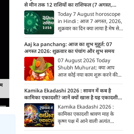
बारे में जानकारी देगा जिनका उस
से मीन तक 12 राशियों का राशिफल (7 अगस्‍त,
दिनांक को जन्मदिन होगा। पेश है
2026)
Today 7 August horoscope
दिनांक 7 को जन्मे व्यक्तियों के बारे
in Hindi : आज 7 अगस्‍त, 2026,
में जानकारी :
शुक्रवार का दिन क्या लाया है मेष से
लेकर मीन राशि के लिए, यहां जानें
डेली होरोस्कोप के अनुसार वेबदुनिया
Aaj ka panchang: आज का शुभ मुहूर्त: 07
पर दैनिक राशिफल के बारे में एकदम
अगस्‍त 2026: शुक्रवार का पंचांग और शुभ समय
सटीक जानकारी...
07 August 2026 Today
Shubh Muhurat: क्या आप
आज कोई नया काम शुरू करने की
सोच रहे हैं? या कोई महत्वपूर्ण निर्णय
यम
लेने वाले हैं? ज्योतिष और पंचांग के
Kamika Ekadashi 2026 : सावन में कब है
अनुसार, किसी भी शुभ कार्य को सही
कामिका एकादशी? जानें क्यों खास है यह एकादशी,
मुहूर्त में करने से सफलता की
जानें पूजा विधि और कथा
Kamika Ekadashi 2026 :
संभावना बढ़ जाती है। 'वेबदुनिया'
कामिका एकादशी श्रावण माह के
आपके लिए लेकर आया है 07
कृष्ण पक्ष में आने वाली अत्यंत
अगस्‍त, 2026 का विशेष पंचांग और
फलदायी और पवित्र एकादशी है।
शुभ-अशुभ मुहूर्त।