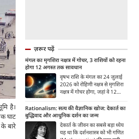
ज़रूर पढ़ें
मंगल का मृगशिरा नक्षत्र में गोचर, 3 राशियों को रहना
होगा 12 अगस्त तक सावधान
वृषभ राशि के मंगल का 24 जुलाई
2026 को रोहिणी नक्षत्र से मृगशिरा
नक्षत्र में गोचर होगा, जहां वे 12
अगस्त तक रहेंगे। मंगल के इस नक्षत्र
ूमि है।
परिवर्तन के चलते 3 राशि के लोगों
Rationalism: सत्य की वैज्ञानिक खोज: देकार्त का
को 12 अगस्त तक रहना होगा
बुद्धिवाद और आधुनिक दर्शन का जन्म
 एक घाट
सावधान। चलिए जानते हैं कि किन
देकार्त के जीवन का सबसे बड़ा ध्येय
के बारे
राशि 3 राशियों को रहना होगा
यह था कि दर्शनशास्त्र को भी गणित
सावधान।