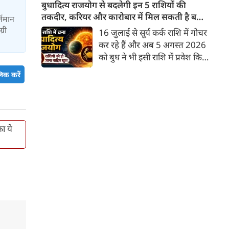
चातुर्मास की शुरुआत के बाद यह
बुधादित्य राजयोग से बदलेगी इन 5 राशियों की
पहली एकादशी पड़ती है, इसलिए
तकदीर, करियर और कारोबार में मिल सकती है बड़ी
र्तमान
सनातन धर्म में इसका विशेष महत्व है।
सफलता
्री
16 जुलाई से सूर्य कर्क राशि में गोचर
यह एकादशी भक्ति, आस्था और
कर रहे हैं और अब 5 अगस्त 2026
आत्म-शुद्धि का अद्भुत पर्व है।
को बुध ने भी इसी राशि में प्रवेश किया
पौराणिक मान्यताओं के अनुसार, इस
है। वैदिक ज्योतिष में सूर्य और बुध की
िक करें
दिन भगवान विष्णु के 'उपेंद्र' स्वरूप
युति से बुधादित्य राजयोग बनता है।
की पूजा करने से जाने-अनजाने में हुए
कर्क राशि में बुधादित्य राजयोग बनने
पाप नष्ट हो जाते हैं और मनोकामनाएं
से मुख्य रूप से इन 5 राशियों के लिए
पूरी होती हैं। 9 अगस्त 2026 को
अत्यंत शुभ और लाभदायक समय की
कामिका एकादशी का व्रत रखा
ा ये
शुरुआत होती है। मेष, मिथुन, कर्क,
जाएगा। आाइए जानते हैं इस व्रत का
कन्या और तुला।
महत्व, व्रत का पारण, महात्म्य, फल,
पूजा विधि और पूजन करने का सटीक
शुभ मुहूर्त...