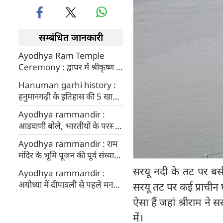
सम्बंधित जानकारी
Ayodhya Ram Temple
Ceremony : द्वापर में श्रीकृष्‍ण ने
बनवाया था अयोध्या का ये अद्भुत
Hanuman garhi history :
राम मंदिर
हनुमानगढ़ी के इतिहास की 5 खास
रोचक बातें
Ayodhya rammandir :
आडवाणी बोले, भारतीयों के परस्पर
संबंधों को मजबूत करेगा यह
Ayodhya rammandir : राम
मंदिर...
मंदिर के भूमि पूजन की पूर्व संध्या
पर रोशनी से नहाई अयोध्या
सरयू नदी के तट पर बसी स
Ayodhya rammandir :
अयोध्या में दीपावली से पहले मन
सरयू तट पर कई प्राचीन 
रही है 'राम दिवाली', सवा लाख दीप
ऐसा हैं जहां श्रीराम न
जलाए
में।