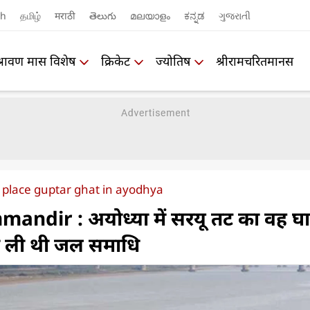
sh
தமிழ்
मराठी
తెలుగు
മലയാളം
ಕನ್ನಡ
ગુજરાતી
श्रावण मास विशेष
क्रिकेट
ज्योतिष
श्रीरामचरितमानस
 place guptar ghat in ayodhya
ndir : अयोध्या में सरयू तट का वह घ
 ने ली थी जल समाधि