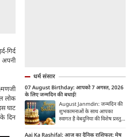
द-गिर्द
स अपनी
धर्म संसार
07 August Birthday: आपको 7 अगस्त, 2026
्ष्मणजी
के लिए जन्मदिन की बधाई!
ाल लोक
August Janmdin: जन्मदिन की
 इस घाट
शुभकामनाओं के साथ आपका
 के दिन
स्वागत है वेबदुनिया की विशेष प्रस्तुति
में। यह कॉलम नियमित रूप से उन
पाठकों के व्यक्तित्व और भविष्य के
Aaj Ka Rashifal: आज का दैनिक राशिफल: मेष