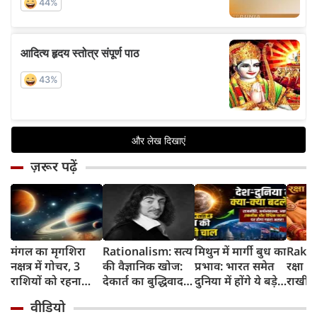
ज़रूर पढ़ें
मंगल का मृगशिरा
Rationalism: सत्य
मिथुन में मार्गी बुध का
Rakhi
नक्षत्र में गोचर, 3
की वैज्ञानिक खोज:
प्रभाव: भारत समेत
रक्षा ब
राशियों को रहना
देकार्त का बुद्धिवाद
दुनिया में होंगे ये बड़े
राखी ब
होगा 12 अगस्त तक
और आधुनिक दर्शन
बदलाव
मुहूर्त?
वीडियो
सावधान
का जन्म