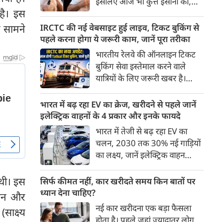
इसलिए आज भी कुत्ते इंसानों को,
पहुंच रहा है।
है। इस
इंसानों से बेहतर समझते हैं। जब हम
भू-राजनीति से लेकर कृत्रिम
म सामने
IRCTC की नई वेबसाइट हुई लाइव, टिकट बुकिंग से
बुद्धिमत्ता, जलवायु परिवर्तन से लेकर
पहले करना होगा ये जरूरी काम, जानें पूरा तरीका
क्रिकेट तक हर विषय पर बहस कर
भारतीय रेलवे की ऑनलाइन टिकट
सकते हैं, तो उस जीव पर भी एक
बुकिंग सेवा इस्तेमाल करने वाले
गंभीर चर्चा बनती है जिसने किसी भी
यात्रियों के लिए जरूरी खबर है।
सभ्यता से पहले इंसान का साथ चुना
IRCTC ने अपनी नई टिकट बुकिंग
था। दुर्भाग्य यह है कि आज कुत्तों के
वेबसाइट का बीटा वर्जन लॉन्च कर
भारत में बढ़ रहा EV का क्रेज, खरीदने से पहले जानें
बारे में हमारी राय पशु-चिकित्सकों,
दिया है। करीब 24 साल पुराने
इलेक्ट्रिक वाहनों के 4 प्रकार और इनके फायदे
व्यवहार वैज्ञानिकों या विशेषज्ञों से
इंटरफेस के बाद वेबसाइट को नए
भारत में तेजी से बढ़ रहा EV का
कम... और व्हाट्सऐप यूनिवर्सिटी से
डिजाइन और कई नए फीचर्स के साथ
चलन, 2030 तक 30% नई गाड़ियों
ज़्यादा बनती है।
अपडेट किया गया है।
का लक्ष्य, जानें इलेक्ट्रिक वाहन
कितने प्रकार के होते हैं और क्या है
200 अरब रुपए का मौका
 थी। इस
सिर्फ कीमत नहीं, कार खरीदते समय किन बातों पर
ध्यान देना चाहिए?
हान और
नई कार खरीदना एक बड़ा फैसला
साक्ष्य
होता है। पहले जहां ज़्यादातर लोग