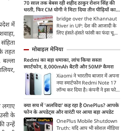
चीन में अलर्ट जारी किया गया है। वहां
70 साल तक बेबस रही शहीद ठाकुर रोशन सिंह की
प्रमुख रास्ते बंद कर दिए गए हैं।
के बंदरगाह बंद कर दिए गए हैं। स्‍कूल
धरती, फिर CM योगी ने मिटा दिया तीन पीढ़ियों का
की छुट्टियां घोषित की गई हैं, जबकि
दर्द
bridge over the Khannaut
उड़ानें रद्द कर दी गई हैं। बता दें कि
देश में
River in UP: देश की आजादी के
कई लोग इस तूफान से हताहत हुए हैं।
लिए हंसते-हंसते फांसी का फंदा चूमने
ुशवाहा,
वाले अमर शहीद क्रांतिकारी ठाकुर
संहिता
रोशन सिंह की जन्मभूमि आजाद
मोबाइल मेनिया
के तहत
भारत में भी दशकों तक विकास की
Redmi का बड़ा धमाका, लांच किया सस्ता
, बल्ला
मुख्यधारा से कटे रहने का दर्द सहती
स्मार्टफोन, 8,000mAh बैटरी और 50MP कैमरा
रही। जिस गांव की मिट्टी ने देश को
वालियर,
ऐसा वीर सपूत दिया, उसी गांव की
Xiaomi ने भारतीय बाजार में अपना
तीन पीढ़ियां हर साल बारिश के मौसम
नया स्मार्टफोन Redmi Note 17
में दुनिया से कट जाने की मजबूरी
लॉन्च कर दिया है। कंपनी ने इस फोन
झेलती रहीं।
को TrueColour AMOLED
डिस्प्ले, 8,000mAh की बड़ी बैटरी
क्या सच में 'अलविदा' कह रहा है OnePlus? आपके
ोप लगाए
और Qualcomm Snapdragon
फोन के अपडेट्स और वारंटी पर आया बड़ा अपडेट
 उसी के
चिपसेट के साथ पेश किया है। फोन में
OnePlus Mobile Shutdown
 उन्हें
50MP का मेन कैमरा दिया गया है।
Truth: यदि आप भी सोशल मीडिया