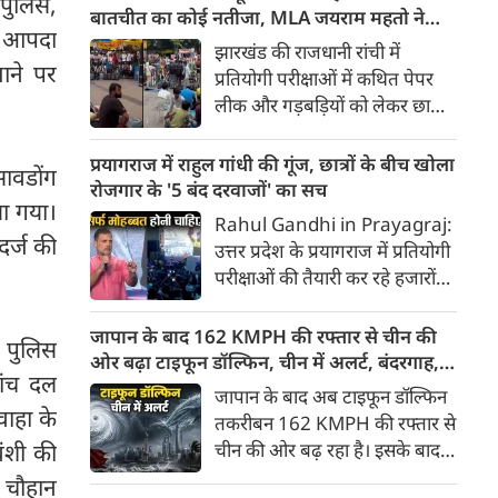
पुलिस,
का जिक्र किया। उन्होंने जोर देकर
बातचीत का कोई नतीजा, MLA जयराम महतो ने
य आपदा
बोला कि आज के नौजवान ने जो
किया अनशन का ऐलान
झारखंड की राजधानी रांची में
हिम्मत दिखाई है, वो काबिले तारीफ
माने पर
प्रतियोगी परीक्षाओं में कथित पेपर
है।
लीक और गड़बड़ियों को लेकर छात्रों
का आक्रोश थमने का नाम नहीं ले रहा
है। शनिवार को सरकार और
प्रयागराज में राहुल गांधी की गूंज, छात्रों के बीच खोला
सावडोंग
आंदोलनकारी छात्र संगठनों के बीच
रोजगार के '5 बंद दरवाजों' का सच
या गया।
गतिरोध को खत्म करने के लिए
Rahul Gandhi in Prayagraj:
बातचीत का दौर चला। लेकिन यह
दर्ज की
उत्तर प्रदेश के प्रयागराज में प्रतियोगी
बैठक भी पूरी तरह बेनतीजा साबित
परीक्षाओं की तैयारी कर रहे हजारों
हुई।
युवाओं और छात्रों के बीच पहुंचे
कांग्रेस नेता राहुल गांधी ने केंद्र की
जापान के बाद 162 KMPH की रफ्तार से चीन की
 पुलिस
मोदी सरकार पर तीखा प्रहार किया है।
ओर बढ़ा टाइफून डॉल्फिन, चीन में अलर्ट, बंदरगाह,
जांच दल
'छात्रों की गूंज' कार्यक्रम के दौरान
स्कूल बंद, उड़ानें रद्द
जापान के बाद अब टाइफून डॉल्फिन
भारी बारिश और जलभराव के बीच
ाहा के
तकरीबन 162 KMPH की रफ्तार से
उमड़े युवाओं के हुजूम को संबोधित
चीन की ओर बढ़ रहा है। इसके बाद
वंशी की
करते हुए राहुल गांधी ने कहा कि देश
नागरिकों में दहशत है। इसके चलते
ह चौहान
में युवाओं के रोजगार के सभी 5