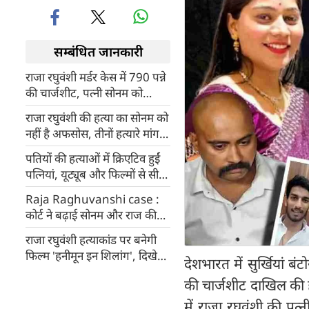
सम्बंधित जानकारी
राजा रघुवंशी मर्डर केस में 790 पन्ने
की चार्जशीट, पत्नी सोनम को
बनाया मुख्‍य आरोपी
राजा रघुवंशी की हत्या का सोनम को
नहीं है अफसोस, तीनों हत्यारे मांग
रहे हैं जहर, नहीं आ रही नींद
पतियों की हत्‍याओं में क्रिएटिव हुईं
पत्‍नियां, यूट्यूब और फिल्‍मों से सीख
रहीं खौफनाक मर्डर के अनोखे तरीके
Raja Raghuvanshi case :
कोर्ट ने बढ़ाई सोनम और राज की
न्यायिक हिरासत, वीडियो कॉन्फ्रेंस
राजा रघुवंशी हत्याकांड पर बनेगी
के जरिए हुई सुनवाई
फिल्म 'हनीमून इन शिलांग', दिखेगी
देशभारत में सुर्खियां बंट
सोनम की बेवफाई की कहानी
की चार्जशीट दाखिल की ह
में राजा रघुवंशी की प