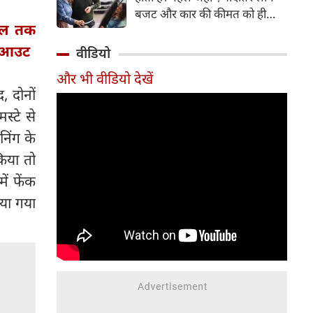
बजट और कार की कीमत को ही
साल तक
सबसे अहम मानते थे, वहीं आज
खरीदार कई दूसरे पहलुओं पर भी
ोलआउट
वीडियो
ध्यान देते हैं। आइए जानते हैं कि कार
और भी वीडियो देखें
खरीदते समय किन बातों पर ध्यान
, दोनों
देना चाहिए।
स्टे से
िंग के
िया तो
ं फेंक
िया गया