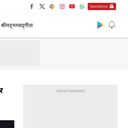
Newsletter
श्रीमद्‍भगवद्‍गीता
र