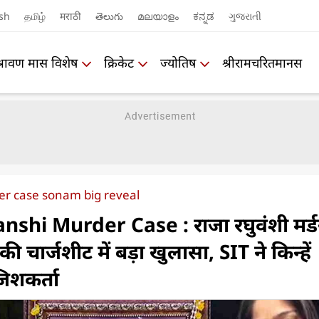
sh
தமிழ்
मराठी
తెలుగు
മലയാളം
ಕನ್ನಡ
ગુજરાતી
श्रावण मास विशेष
क्रिकेट
ज्योतिष
श्रीरामचरितमानस
er case sonam big reveal
shi Murder Case : राजा रघुवंशी मर्ड
 की चार्जशीट में बड़ा खुलासा, SIT ने किन्हें
िशकर्ता