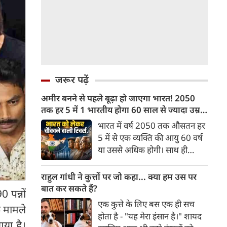
जरूर पढ़ें
अमीर बनने से पहले बूढ़ा हो जाएगा भारत! 2050
तक हर 5 में 1 भारतीय होगा 60 साल से ज्यादा उम्र
का
भारत में वर्ष 2050 तक औसतन हर
5 में से एक व्यक्ति की आयु 60 वर्ष
या उससे अधिक होगी। साथ ही
लगभग 10 में से 7 बुजुर्ग ग्रामीण
भारत में रहेंगे। ‘ट्रांसफॉर्म रूरल
राहुल गांधी ने कुत्तों पर जो कहा... क्या हम उस पर
इंडिया’ (टीआरआई) की रिचर्स के
बात कर सकते हैं?
0 पन्नों
अनुसार भारत विकसित देशों के
एक कुत्ते के लिए बस एक ही सच
े मामले
विपरीत समृद्ध बनने से पहले ही वृद्ध
होता है - "यह मेरा इंसान है।" शायद
होती आबादी वाले देश की श्रेणी में
गया है।