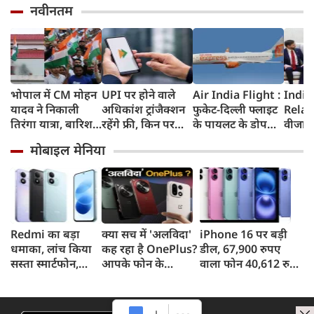
नवीनतम
भोपाल में CM मोहन
UPI पर होने वाले
Air India Flight :
India
यादव ने निकाली
अधिकांश ट्रांजैक्शन
फुकेट-दिल्ली फ्लाइट
Relat
तिरंगा यात्रा, बारिश
रहेंगे फ्री, किन पर
के पायलट के डोप
वीजा 
में भी सैकड़ों युवाओं
लगेगा टैक्स, सरकार
टेस्ट पर एयर इंडिया ने
इमिग्रे
मोबाइल मेनिया
ने दिखाया देशभक्ति
ने दिया बड़ा अपडेट
कहा- रिपोर्ट नहीं
अलावा
का जज्बा
मिली, टिप्पणी की
अमेरिक
स्थिति में नहीं
जेडी वें
की चर्च
Redmi का बड़ा
क्या सच में 'अलविदा'
iPhone 16 पर बड़ी
धमाका, लांच किया
कह रहा है OnePlus?
डील, 67,900 रुपए
सस्ता स्मार्टफोन,
आपके फोन के
वाला फोन 40,612 रुपए
8,000mAh बैटरी
अपडेट्स और वारंटी पर
में खरीदने का मौका, ऐसे
और 50MP कैमरा
आया बड़ा अपडेट
मिलेगा डिस्काउंट