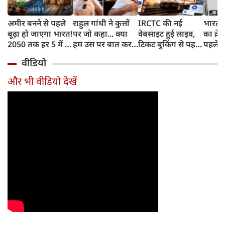
अमीर बनने से पहले
राहुल गांधी ने कुत्तों
IRCTC की नई
भारत म
बूढ़ा हो जाएगा भारत!
पर जो कहा... क्या
वेबसाइट हुई लाइव,
का क्रे
2050 तक हर 5 में 1
हम उस पर बात कर
टिकट बुकिंग से पहले
पहले जा
भारतीय होगा 60
सकते हैं?
करना होगा ये जरूरी
वाहनों 
वीडियो
साल से ज्यादा उम्र का
काम, जानें पूरा
और इन
तरीका
और भी वीडियो देखें