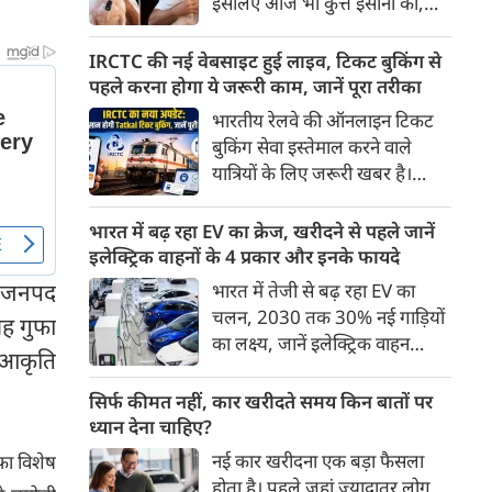
इसलिए आज भी कुत्ते इंसानों को,
पहुंच रहा है।
इंसानों से बेहतर समझते हैं। जब हम
भू-राजनीति से लेकर कृत्रिम
IRCTC की नई वेबसाइट हुई लाइव, टिकट बुकिंग से
बुद्धिमत्ता, जलवायु परिवर्तन से लेकर
पहले करना होगा ये जरूरी काम, जानें पूरा तरीका
क्रिकेट तक हर विषय पर बहस कर
भारतीय रेलवे की ऑनलाइन टिकट
सकते हैं, तो उस जीव पर भी एक
बुकिंग सेवा इस्तेमाल करने वाले
गंभीर चर्चा बनती है जिसने किसी भी
यात्रियों के लिए जरूरी खबर है।
सभ्यता से पहले इंसान का साथ चुना
IRCTC ने अपनी नई टिकट बुकिंग
था। दुर्भाग्य यह है कि आज कुत्तों के
वेबसाइट का बीटा वर्जन लॉन्च कर
भारत में बढ़ रहा EV का क्रेज, खरीदने से पहले जानें
बारे में हमारी राय पशु-चिकित्सकों,
दिया है। करीब 24 साल पुराने
इलेक्ट्रिक वाहनों के 4 प्रकार और इनके फायदे
व्यवहार वैज्ञानिकों या विशेषज्ञों से
इंटरफेस के बाद वेबसाइट को नए
ली जनपद
भारत में तेजी से बढ़ रहा EV का
कम... और व्हाट्सऐप यूनिवर्सिटी से
डिजाइन और कई नए फीचर्स के साथ
चलन, 2030 तक 30% नई गाड़ियों
ज़्यादा बनती है।
यह गुफा
अपडेट किया गया है।
का लक्ष्य, जानें इलेक्ट्रिक वाहन
ी आकृति
कितने प्रकार के होते हैं और क्या है
200 अरब रुपए का मौका
सिर्फ कीमत नहीं, कार खरीदते समय किन बातों पर
ध्यान देना चाहिए?
नई कार खरीदना एक बड़ा फैसला
फा विशेष
होता है। पहले जहां ज़्यादातर लोग