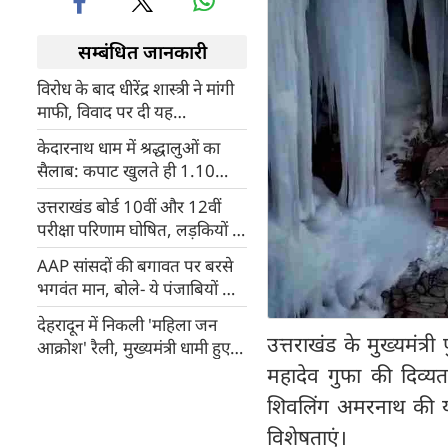
सम्बंधित जानकारी
विरोध के बाद धीरेंद्र शास्त्री ने मांगी
माफी, विवाद पर दी यह
सफाई,जानिए क्‍या है मामला?
केदारनाथ धाम में श्रद्धालुओं का
सैलाब: कपाट खुलते ही 1.10
लाख से अधिक भक्तों ने किए दर्शन,
उत्तराखंड बोर्ड 10वीं और 12वीं
चारधाम यात्रा तेज
परीक्षा परिणाम घोषित, लड़कियों ने
मारी बाजी
AAP सांसदों की बगावत पर बरसे
भगवंत मान, बोले- ये पंजाबियों के
गद्दार हैं, उन्हें BJP में कुछ नहीं
देहरादून में निकली 'महिला जन
मिलेगा...
उत्तराखंड के मुख्यमंत्र
आक्रोश' रैली, मुख्यमंत्री धामी हुए
शामिल, विपक्ष पर साधा निशाना
महादेव गुफा की दिव्यत
शिवलिंग अमरनाथ की याद
विशेषताएं।