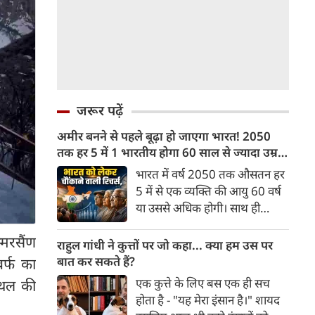
जरूर पढ़ें
अमीर बनने से पहले बूढ़ा हो जाएगा भारत! 2050
तक हर 5 में 1 भारतीय होगा 60 साल से ज्यादा उम्र
का
भारत में वर्ष 2050 तक औसतन हर
5 में से एक व्यक्ति की आयु 60 वर्ष
या उससे अधिक होगी। साथ ही
लगभग 10 में से 7 बुजुर्ग ग्रामीण
्मरसैंण
भारत में रहेंगे। ‘ट्रांसफॉर्म रूरल
राहुल गांधी ने कुत्तों पर जो कहा... क्या हम उस पर
इंडिया’ (टीआरआई) की रिचर्स के
बात कर सकते हैं?
र्फ का
अनुसार भारत विकसित देशों के
एक कुत्ते के लिए बस एक ही सच
्थल की
विपरीत समृद्ध बनने से पहले ही वृद्ध
होता है - "यह मेरा इंसान है।" शायद
होती आबादी वाले देश की श्रेणी में