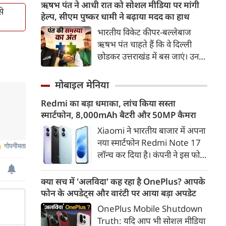
बरसाए। गोरक्षपीठाधीश्वर के साथ
ऋषभ पंत ने आधी रात को सोशल मीडिया पर मांगी
झेलती रहीं।
से
रामायण सीरियल में भगवान राम की
हेल्‍प, सीएम पुष्‍कर धामी ने बढ़ाया मदद का हाथ
भूमिका निभाने वाले मेरठ के सांसद
भारतीय विकेट कीपर-बल्लेबाज
अरुण गोविल समेत सभी
ऋषभ पंत चाहते हैं कि वे दिल्‍ली
जनप्रतिनिधियों ने आस्था को सम्मान
छोडकर उत्तराखंड में बस जाएं। उनका
देते हुए शिवभक्त कांवड़ यात्रियों पर
कहना है कि उनका बचपन उत्तराखंड
गुलाब की पंखुड़ियां बरसाईं।
में बीत है, उससे उनकी यादें जुडी हैं।
मोबाइल मेनिया
इसलिए घर लौटना चाहता हूं, लेकिन
Redmi का बड़ा धमाका, लांच किया सस्ता
मनचाही जमीन नहीं मिल रही है। कुछ
स्मार्टफोन, 8,000mAh बैटरी और 50MP कैमरा
इस इच्‍छा के साथ ऋषभ पंत ने आधी
रात को पोस्‍ट लिखी।
Xiaomi ने भारतीय बाजार में अपना
नया स्मार्टफोन Redmi Note 17
लॉन्च कर दिया है। कंपनी ने इस फोन
को TrueColour AMOLED
डिस्प्ले, 8,000mAh की बड़ी बैटरी
क्या सच में 'अलविदा' कह रहा है OnePlus? आपके
और Qualcomm Snapdragon
फोन के अपडेट्स और वारंटी पर आया बड़ा अपडेट
चिपसेट के साथ पेश किया है। फोन में
OnePlus Mobile Shutdown
50MP का मेन कैमरा दिया गया है।
Truth: यदि आप भी सोशल मीडिया