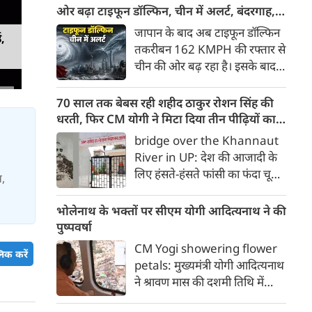
मोदी सरकार पर तीखा प्रहार किया है।
ओर बढ़ा टाइफून डॉल्फिन, चीन में अलर्ट, बंदरगाह,
'छात्रों की गूंज' कार्यक्रम के दौरान
स्कूल बंद, उड़ानें रद्द
जापान के बाद अब टाइफून डॉल्फिन
ड,
भारी बारिश और जलभराव के बीच
तकरीबन 162 KMPH की रफ्तार से
उमड़े युवाओं के हुजूम को संबोधित
चीन की ओर बढ़ रहा है। इसके बाद
करते हुए राहुल गांधी ने कहा कि देश
नागरिकों में दहशत है। इसके चलते
में युवाओं के रोजगार के सभी 5
चीन में अलर्ट जारी किया गया है। वहां
70 साल तक बेबस रही शहीद ठाकुर रोशन सिंह की
प्रमुख रास्ते बंद कर दिए गए हैं।
के बंदरगाह बंद कर दिए गए हैं। स्‍कूल
धरती, फिर CM योगी ने मिटा दिया तीन पीढ़ियों का
की छुट्टियां घोषित की गई हैं, जबकि
दर्द
bridge over the Khannaut
उड़ानें रद्द कर दी गई हैं। बता दें कि
River in UP: देश की आजादी के
कई लोग इस तूफान से हताहत हुए हैं।
लिए हंसते-हंसते फांसी का फंदा चूमने
स,
वाले अमर शहीद क्रांतिकारी ठाकुर
रोशन सिंह की जन्मभूमि आजाद
भोलेनाथ के भक्तों पर सीएम योगी आदित्यनाथ ने की
भारत में भी दशकों तक विकास की
पुष्पवर्षा
मुख्यधारा से कटे रहने का दर्द सहती
CM Yogi showering flower
िक करें
रही। जिस गांव की मिट्टी ने देश को
petals: मुख्यमंत्री योगी आदित्यनाथ
ऐसा वीर सपूत दिया, उसी गांव की
ने श्रावण मास की दशमी तिथि में
तीन पीढ़ियां हर साल बारिश के मौसम
भोलेबाबा के भक्तों पर श्रद्धा के पुष्प
में दुनिया से कट जाने की मजबूरी