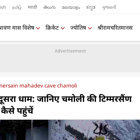
ish
தமிழ்
मराठी
తెలుగు
മലയാളം
ಕನ್ನಡ
ગુજરાતી
श्रावण मास विशेष
क्रिकेट
ज्योतिष
श्रीरामचरितमानस
mersain mahadev cave chamoli
 दूसरा धाम: जानिए चमोली की टिम्मरसैंण
से पहुंचें