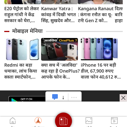
E20 पेट्रोल को लेकर
Kanwar Yatra :
Kangana Ranaut
दिल्ली
राहुल गांधी ने केंद्र
कांवड़ में दिखी भगत
: कंगना रनौत का यू-
बारिश 
सरकार को घेरा,
सिंह, सुखदेव और
टर्न! Gen Z को
हाहाका
कहा- बहुत बड़ा मुद्दा,
राजगुरु की
बताया भारत की
में जलभ
मोबाइल मेनिया
लोगों की गाड़ियां हो
अमरगाथा,
'सबसे बड़ी ताकत',
जाम में
रहीं खराब, BJP ने
शिवभक्तों ने अनोखे
कुछ दिन पहले
सड़कों
बताया खराब
अंदाज में दी
प्रदर्शनकारियों को
तक पा
पटकथा
श्रद्धांजलि
कहा था 'जेनरेशन
गटर'
Redmi का बड़ा
क्या सच में 'अलविदा'
iPhone 16 पर बड़ी
धमाका, लांच किया
कह रहा है OnePlus?
डील, 67,900 रुपए
सस्ता स्मार्टफोन,
आपके फोन के
वाला फोन 40,612 रुपए
8,000mAh बैटरी
अपडेट्स और वारंटी पर
में खरीदने का मौका, ऐसे
और 50MP कैमरा
आया बड़ा अपडेट
मिलेगा डिस्काउंट