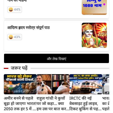
जरूर पढ़ें
अमीर बनने से पहले
राहुल गांधी ने कुत्तों
IRCTC की नई
भारत म
बूढ़ा हो जाएगा भारत!
पर जो कहा... क्या
वेबसाइट हुई लाइव,
का क्रे
2050 तक हर 5 में 1
हम उस पर बात कर
टिकट बुकिंग से पहले
पहले जा