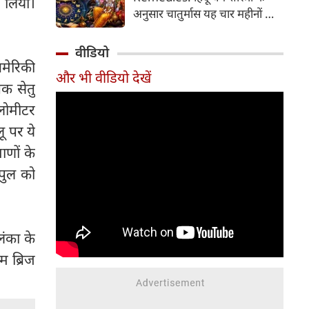
 लिया।
2026 की तारीख...
अनुसार चातुर्मास यह चार महीनों का
पवित्र काल भगवान विष्णु के योगनिद्रा
में जाने से प्रारंभ होकर देवउठनी
वीडियो
एकादशी पर समाप्त होता है। यदि
अमेरिकी
और भी वीडियो देखें
आप अपनी राशि के अनुसार चातुर्मास
तक सेतु
में कुछ विशेष उपाय करते हैं, तो
लोमीटर
जीवन में आ रही और घर में सुख-
समृद्धि का वास होता है। यहां जानें
ू पर ये
12 राशियों के लिए चातुर्मास के
ाणों के
अचूक उपाय...
 पुल को
लंका के
म ब्रिज