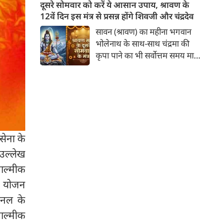
लेने वाले हैं? ज्योतिष और पंचांग के
दूसरे सोमवार को करें ये आसान उपाय, श्रावण के
अनुसार, किसी भी शुभ कार्य को सही
12वें दिन इस मंत्र से प्रसन्न होंगे शिवजी और चंद्रदेव
मुहूर्त में करने से सफलता की
सावन (श्रावण) का महीना भगवान
संभावना बढ़ जाती है। 'वेबदुनिया'
भोलेनाथ के साथ-साथ चंद्रमा की
आपके लिए लेकर आया है 09
कृपा पाने का भी सर्वोत्तम समय माना
अगस्‍त, 2026 का विशेष पंचांग और
गया है। सावन के दूसरे सोमवार और
शुभ-अशुभ मुहूर्त।
12वें दिन का यह विशेष संयोग
आपके जीवन से मानसिक तनाव,
नकारात्मकता और आर्थिक तंगी को
दूर कर सुख-समृद्धि ला सकता है। इस
बार दूसरा सोमवार 10 अगस्त 2026
सेना के
को रहेगा।
 उल्लेख
वाल्मीक
ौ योजन
 नल के
ाल्मीक