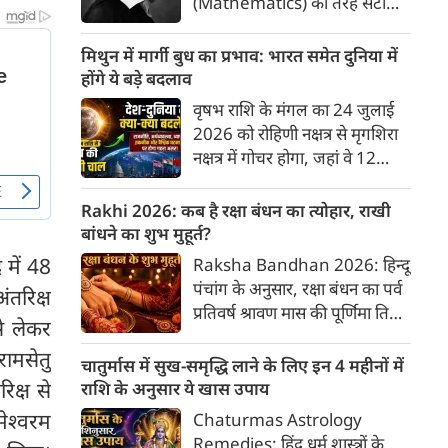
(Mathematics) की तरह सटीक,
अकाट्य और संदेह से परे बनाया
जाए। वे एक ऐसा सार्वभौमिक सत्य
मिथुन में मार्गी बुध का प्रभाव: भारत समेत दुनिया में
खोजना चाहते थे, जिस पर कोई भी
होंगे ये बड़े बदलाव
प्रश्नचिह्न न लगा सके। इसी विचार ने
वृषभ राशि के मंगल का 24 जुलाई
बुद्धिवाद (Rationalism) की नींव
2026 को रोहिणी नक्षत्र से मृगशिरा
रखी। आइए, देकार्त के इस अद्भुत
नक्षत्र में गोचर होगा, जहां वे 12
दार्शनिक चिंतन के 4 प्रमुख स्तंभों को
अगस्त तक रहेंगे। ज्योतिष की दुनिया
गहराई से समझते हैं।
में एक बड़ा हलचल भरा मोड़ आ चुका
Rakhi 2026: कब है रक्षा बंधन का त्योहार, राखी
है- बुध ग्रह अपनी ही प्रिय राशि मिथुन
बांधने का शुभ मुहूर्त?
में सीधे (मार्गी) चलने लगे हैं। अब जब
 में 48
Raksha Bandhan 2026: हिन्दू
बुद्धि और संवाद का कारक ग्रह सीधी
पंचांग के अनुसार, रक्षा बंधन का पर्व
ंतरिक्ष
चाल चलेगा, तो जाहिर है आपकी
प्रतिवर्ष श्रावण मास की पूर्णिमा तिथि
सोच, बातचीत और फैसलों की रफ्तार
से लेकर
को मनाया जाता है। भारतीय संस्कृति
भी बदल जाएगी।
रामसेतु
में इसे मिठास और खुशियों का उत्सव
चातुर्मास में सुख-समृद्धि लाने के लिए इन 4 महीनों में
माना गया है। यह भाई-बहन के प्रेम
िक्ष से
राशि के अनुसार ये खास उपाय
का पावन पर्व है। यहां जानें रक्षा बंधन
ेश्वरम
Chaturmas Astrology
2026 कब है? जानें रक्षा बंधन
Remedies: हिंदू धर्म शास्त्रों के