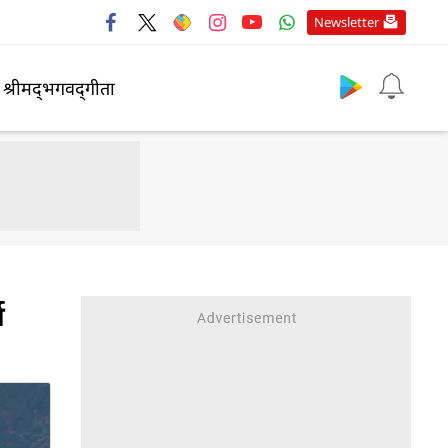
Newsletter
श्रीमद्‍भगवद्‍गीता
य