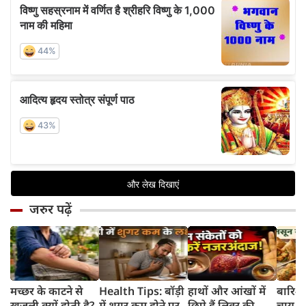
जरुर पढ़ें
मच्छर के काटने से
Health Tips: बॉड़ी
हाथों और आंखों में
बारिश 
खुजली क्यों होती है?
में शुगर कम होने पर
छिपे हैं लिवर की
चाय के