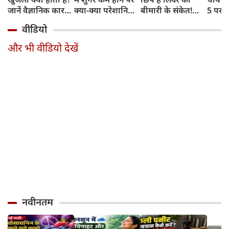
जानें वैज्ञानिक कारण
क्या-क्या परेशानियां
बीमारी के संकेत!
5 परफे
और उपचार
होती हैं, जानें काम की
भूलकर भी न करें इन्हें
कॉम्बि
वीडियो
बातें
नजरअंदाज
क्रिस्पी
कोई क
और भी वीडियो देखें
नवीनतम